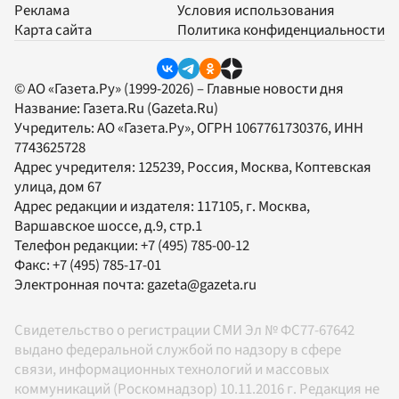
Реклама
Условия использования
Карта сайта
Политика конфиденциальности
© АО «Газета.Ру» (1999-2026) – Главные новости дня
Название:
Газета.Ru
(Gazeta.Ru)
Учредитель:
АО «Газета.Ру»
, ОГРН 1067761730376, ИНН
7743625728
Адрес учредителя: 125239, Россия, Москва, Коптевская
улица, дом 67
Адрес редакции и издателя:
117105
, г.
Москва
,
Варшавское шоссе, д.9, стр.1
Телефон редакции:
+7 (495) 785-00-12
Факс:
+7 (495) 785-17-01
Электронная почта:
gazeta@gazeta.ru
Свидетельство о регистрации СМИ Эл № ФС77-67642
выдано федеральной службой по надзору в сфере
связи, информационных технологий и массовых
коммуникаций (Роскомнадзор) 10.11.2016 г. Редакция не