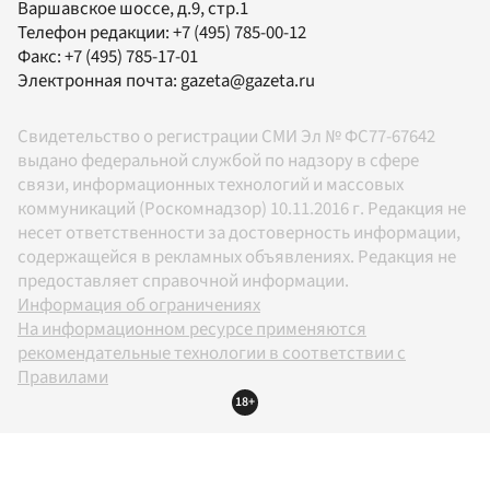
Варшавское шоссе, д.9, стр.1
Телефон редакции:
+7 (495) 785-00-12
Факс:
+7 (495) 785-17-01
Электронная почта:
gazeta@gazeta.ru
Свидетельство о регистрации СМИ Эл № ФС77-67642
выдано федеральной службой по надзору в сфере
связи, информационных технологий и массовых
коммуникаций (Роскомнадзор) 10.11.2016 г. Редакция не
несет ответственности за достоверность информации,
содержащейся в рекламных объявлениях. Редакция не
предоставляет справочной информации.
Информация об ограничениях
На информационном ресурсе применяются
рекомендательные технологии в соответствии с
Правилами
18+