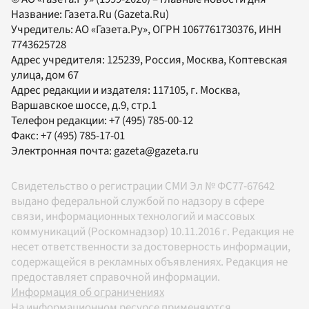
Название:
Газета.Ru
(Gazeta.Ru)
Учредитель:
АО «Газета.Ру»
, ОГРН 1067761730376, ИНН
7743625728
Адрес учредителя: 125239, Россия, Москва, Коптевская
улица, дом 67
Адрес редакции и издателя:
117105
, г.
Москва
,
Варшавское шоссе, д.9, стр.1
Телефон редакции:
+7 (495) 785-00-12
Факс:
+7 (495) 785-17-01
Электронная почта:
gazeta@gazeta.ru
Свидетельство о регистрации СМИ Эл № ФС77-67642
выдано федеральной службой по надзору в сфере
связи, информационных технологий и массовых
коммуникаций (Роскомнадзор) 10.11.2016 г. Редакция не
несет ответственности за достоверность информации,
содержащейся в рекламных объявлениях. Редакция не
предоставляет справочной информации.
Информация об ограничениях
На информационном ресурсе применяются