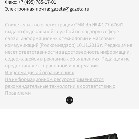
Факс:
+7 (495) 785-17-01
Электронная почта:
gazeta@gazeta.ru
Свидетельство о регистрации СМИ Эл № ФС77-67642
выдано федеральной службой по надзору в сфере
связи, информационных технологий и массовых
коммуникаций (Роскомнадзор) 10.11.2016 г. Редакция не
несет ответственности за достоверность информации,
содержащейся в рекламных объявлениях. Редакция не
предоставляет справочной информации.
Информация об ограничениях
На информационном ресурсе применяются
рекомендательные технологии в соответствии с
Правилами
18+