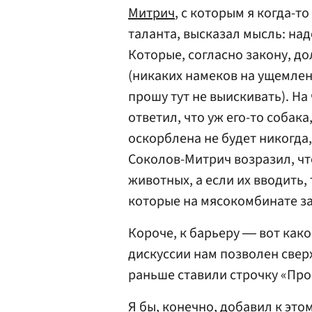
Митрич
, с которым я когда-т
таланта, высказал мысль: на
Которые, согласно закону, д
(никаких намеков на ущемлен
прошу тут не выискивать). Н
ответил, что уж его-то собак
оскорблена не будет никогда
Соколов-Митрич возразил, чт
животных, а если их вводить,
которые на мясокомбинате з
Короче, к барьеру ― вот как
дискуссии нам позволен сверх
раньше ставили строчку «Прой
Я бы, конечно, добавил к это