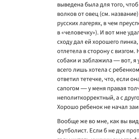
выведена была для того, чтоб
волков от овец (см. название
русских лагерях, в чем преус
в «человечку»). И вот мне уд
сходу дал ей хорошего пинка,
отлетела в сторону с визгом.
собаки и заблажила ― вот, я 
всего лишь хотела с ребенком
ответил тетечке, что, если он
сапогом ― у меня правая толч
неполиткорректный, а с другой
Хорошо ребенок не начал заи
Вообще же во мне, как вы вид
футболист. Если б не дух про