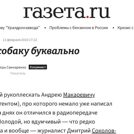
аву "Уралдронзавода"
Проблемы с бензином в России
Кризис с
11 февраля 2010 17:22
собаку буквально
орь Свинаренко
Писатель
ай рукоплескать Андрею
Макаревичу
гентом), про которого немало уже написал
 днях он отличился в радиопередаче
 Молодой, но вдумчивый ― что редко
да и вообще ― журналист Дмитрий
Соколов-