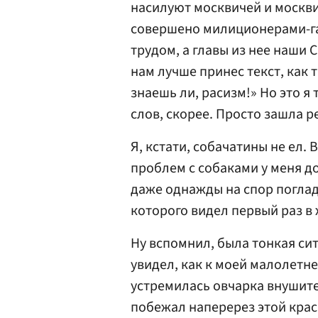
насилуют москвичей и москви
совершено милиционерами-г
трудом, а главы из нее наши 
нам лучше принес текст, как 
знаешь ли, расизм!» Но это я 
слов, скорее. Просто зашла р
Я, кстати, собачатины не ел.
проблем с собаками у меня до 
даже однажды на спор поглад
которого видел первый раз в
Ну вспомнил, была тонкая ситу
увидел, как к моей малолетн
устремилась овчарка внушите
побежал наперерез этой крас