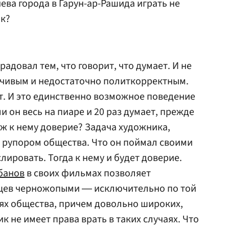
ева города в Гарун-ар-Рашида играть не
ак?
радовал тем, что говорит, что думает. И не
ечивым и недостаточно политкорректным.
ет. И это единственно возможное поведение
и он весь на пиаре и 20 раз думает, прежде
е ж к нему доверие? Задача художника,
 рупором общества. Что он поймал своими
лировать. Тогда к нему и будет доверие.
банов
в своих фильмах позволяет
цев черножопыми ― исключительно по той
оях общества, причем довольно широких,
к не имеет права врать в таких случаях. Что