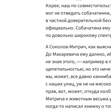
Корее, наш по совместитель
мог не отведать собачатинки,
в частной доверительной бес
официально. Собачатина ему 
по довольно широкому спект
А Соколов-Митрич, как выясн
До Макаревича ему далеко, иб
не зная этого, ― например в 
щепетильностью; но это ничег
мы, может, все давно канниба
с наших улиц, уж не на мясо
прав, вот, может, откуда колб
Митрича к животным весьма уз
когда-то написал книжку о то