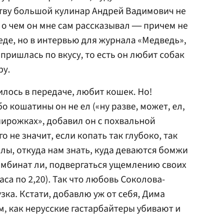
ству большой кулинар Андрей Вадимович не
 о чем он мне сам рассказывал ― причем не
еде, но в интервью для журнала «Медведь»,
пришлась по вкусу, то есть он любит собак
ру.
илось в передаче, любит кошек. Но!
о кошатины он не ел («ну разве, может, ел,
пирожках», добавил он с похвальной
о не значит, если копать так глубоко, так
лы, откуда нам знать, куда деваются бомжи
комбинат ли, подвергаться ущемлению своих
аса по 2,20). Так что любовь Соколова-
ка. Кстати, добавлю уж от себя, Дима
м, как нерусские гастарбайтеры убивают и