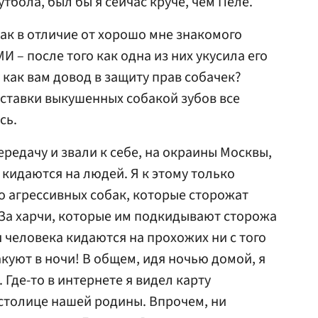
тбола, был бы я сейчас круче, чем Пеле.
бак в отличие от хорошо мне знакомого
И – после того как одна из них укусила его
 как вам довод в защиту прав собачек?
вставки выкушенных собакой зубов все
сь.
ередачу и звали к себе, на окраины Москвы,
и кидаются на людей. Я к этому только
но агрессивных собак, которые сторожат
За харчи, которые им подкидывают сторожа
 человека кидаются на прохожих ни с того
акуют в ночи! В общем, идя ночью домой, я
Где-то в интернете я видел карту
 столице нашей родины. Впрочем, ни