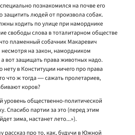
о специально познакомился на почве его
до защитить людей от произвола собак.
олжны ходить по улице при наморднике
ие свободы слова в тоталитарном обществе
а что пламенный собачник Макаревич
а, несмотря на закон, намордником
, а вот защищать права животных надо.
о нету в Конституции ничего про права
 то что ж тогда ― сажать пролетариев,
абивают коров?
ой уровень общественно-политической
у. Спасибо партии за это (перед этим
дет зима, настанет лето...»).
му рассказ про то, как, будучи в Южной