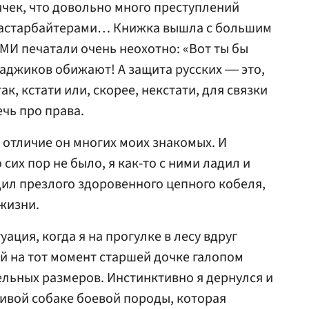
чек, что довольно много преступлений
астарбайтерами… Книжка вышла с большим
СМИ печатали очень неохотно: «Вот ты бы
таджиков обижают! А защита русских ― это,
так, кстати или, скорее, некстати, для связки
ечь про права.
 В отличие он многих моих знакомых. И
сих пор не было, я как-то с ними ладил и
ил презлого здоровенного цепного кобеля,
 жизни.
ация, когда я на прогулке в лесу вдруг
ей на тот момент старшей дочке галопом
льных размеров. Инстинктивно я дернулся и
ивой собаке боевой породы, которая