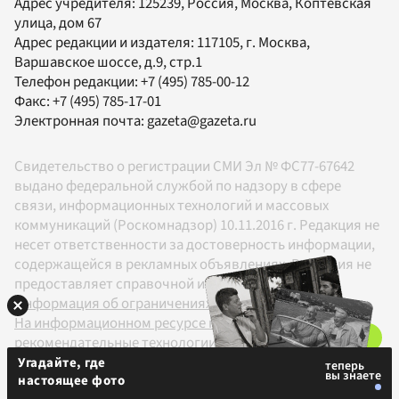
Адрес учредителя: 125239, Россия, Москва, Коптевская
улица, дом 67
Адрес редакции и издателя:
117105
, г.
Москва
,
Варшавское шоссе, д.9, стр.1
Телефон редакции:
+7 (495) 785-00-12
Факс:
+7 (495) 785-17-01
Электронная почта:
gazeta@gazeta.ru
Свидетельство о регистрации СМИ Эл № ФС77-67642
выдано федеральной службой по надзору в сфере
связи, информационных технологий и массовых
коммуникаций (Роскомнадзор) 10.11.2016 г. Редакция не
несет ответственности за достоверность информации,
содержащейся в рекламных объявлениях. Редакция не
предоставляет справочной информации.
Информация об ограничениях
На информационном ресурсе применяются
рекомендательные технологии в соответствии с
Правилами
Угадайте, где
настоящее фото
18+