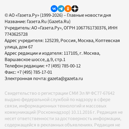
© АО «Газета.Ру» (1999-2026) – Главные новости дня
Название:
Газета.Ru
(Gazeta.Ru)
Учредитель:
АО «Газета.Ру»
, ОГРН 1067761730376, ИНН
7743625728
Адрес учредителя: 125239, Россия, Москва, Коптевская
улица, дом 67
Адрес редакции и издателя:
117105
, г.
Москва
,
Варшавское шоссе, д.9, стр.1
Телефон редакции:
+7 (495) 785-00-12
Факс:
+7 (495) 785-17-01
Электронная почта:
gazeta@gazeta.ru
Свидетельство о регистрации СМИ Эл № ФС77-67642
выдано федеральной службой по надзору в сфере
связи, информационных технологий и массовых
коммуникаций (Роскомнадзор) 10.11.2016 г. Редакция не
несет ответственности за достоверность информации,
содержащейся в рекламных объявлениях. Редакция не