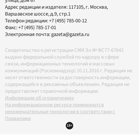
улица, дом 67
Адрес редакции и издателя:
117105
, г.
Москва
,
Варшавское шоссе, д.9, стр.1
Телефон редакции:
+7 (495) 785-00-12
Факс:
+7 (495) 785-17-01
Электронная почта:
gazeta@gazeta.ru
Свидетельство о регистрации СМИ Эл № ФС77-67642
выдано федеральной службой по надзору в сфере
связи, информационных технологий и массовых
коммуникаций (Роскомнадзор) 10.11.2016 г. Редакция не
несет ответственности за достоверность информации,
содержащейся в рекламных объявлениях. Редакция не
предоставляет справочной информации.
Информация об ограничениях
На информационном ресурсе применяются
рекомендательные технологии в соответствии с
Правилами
18+