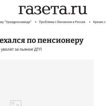
аву "Уралдронзавода"
Проблемы с бензином в России
Кризис с
ехался по пенсионеру
 уволят за пьяное ДТП