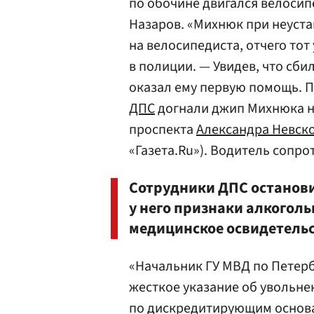
по обочине двигался велосип
Назаров. «Михнюк при неуст
на велосипедиста, отчего тот
в полиции. — Увидев, что сби
оказал ему первую помощь. П
ДПС
догнали джип Михнюка н
проспекта
Александра Невск
«Газета.Ru»). Водитель сопро
Сотрудники ДПС останов
у него признаки алкоголь
медицинское освидетель
«Начальник ГУ МВД по Петер
жесткое указание об увольне
по дискредитирующим основа