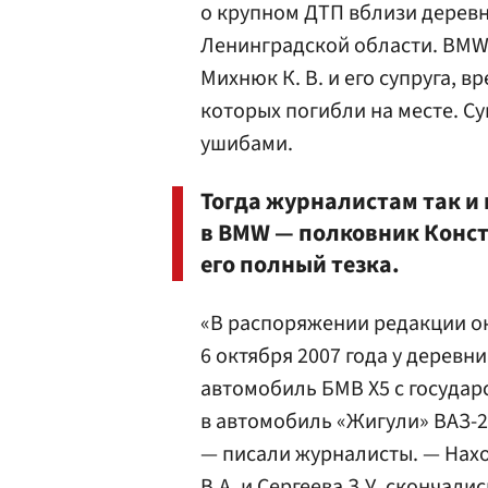
о крупном ДТП вблизи дерев
Ленинградской области. BMW,
Михнюк К. В. и его супруга, 
которых погибли на месте. С
ушибами.
Тогда журналистам так и 
в BMW — полковник Конс
его полный тезка.
«В распоряжении редакции ок
6 октября 2007 года у дерев
автомобиль БМВ Х5 с государ
в автомобиль «Жигули» ВАЗ-2
— писали журналисты. — Нах
В.А. и Сергеева З.У. скончали