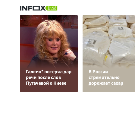
Галкин* потерял дар
В России
речи после слов
стремительно
Пугачевой о Киеве
дорожает сахар