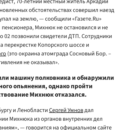
едист, 70-летний местный житель Аркадий
ановленных обстоятельствах совершил наезд
 упал на землю, — сообщили «Газете.Ru»
л пенсионера, Михнюк не остановился и не
о 02 позвонили свидетели ДТП. Сотрудники
а перекрестке Копорского шоссе и
ого
(это окраина атомграда Cосновый Бор. –
тивления не оказывал».
или машину полковника и обнаружили
ного опьянения, однако пройти
ствование Михнюк отказался.
бургу и Ленобласти
Сергей Умнов
дал
нии Михнюка из органов внутренних дел
ниям», — говорится на официальном сайте