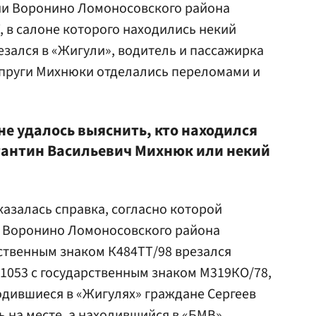
ни Воронино Ломоносовского района
 в салоне которого находились некий
врезался в «Жигули», водитель и пассажирка
упруги Михнюки отделались переломами и
не удалось выяснить, кто находился
тантин Васильевич Михнюк или некий
азалась справка, согласно которой
ни Воронино Ломоносовского района
ственным знаком К484ТТ/98 врезался
1053 с государственным знаком М319КО/78,
одившиеся в «Жигулях» граждане Сергеев
сь на месте, а находившийся в «БМВ»