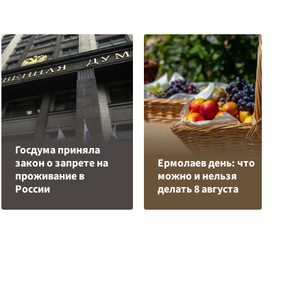
Госдума приняла
Р
закон о запрете на
Ермолаев день: что
в
проживание в
можно и нельзя
и
России
делать 8 августа
р