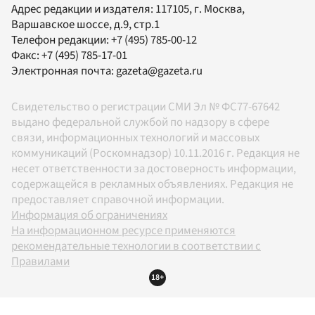
Адрес редакции и издателя:
117105
, г.
Москва
,
Варшавское шоссе, д.9, стр.1
Телефон редакции:
+7 (495) 785-00-12
Факс:
+7 (495) 785-17-01
Электронная почта:
gazeta@gazeta.ru
Свидетельство о регистрации СМИ Эл № ФС77-67642
выдано федеральной службой по надзору в сфере
связи, информационных технологий и массовых
коммуникаций (Роскомнадзор) 10.11.2016 г. Редакция не
несет ответственности за достоверность информации,
содержащейся в рекламных объявлениях. Редакция не
предоставляет справочной информации.
Информация об ограничениях
На информационном ресурсе применяются
рекомендательные технологии в соответствии с
Правилами
18+