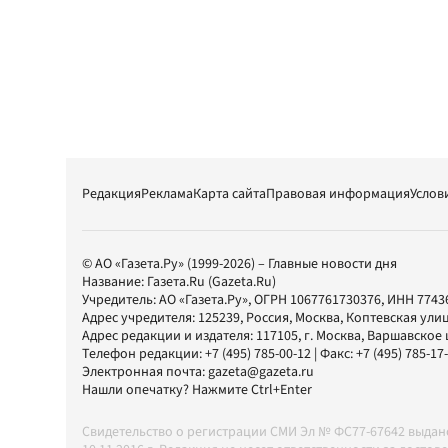
Редакция
Реклама
Карта сайта
Правовая информация
Услов
© АО «Газета.Ру» (1999-2026) – Главные новости дня
Название:
Газета.Ru
(Gazeta.Ru)
Учредитель:
АО «Газета.Ру»
, ОГРН 1067761730376, ИНН 7743
Адрес учредителя: 125239, Россия, Москва, Коптевская улиц
Адрес редакции и издателя:
117105
, г.
Москва
,
Варшавское шо
Телефон редакции:
+7 (495) 785-00-12
| Факс:
+7 (495) 785-17
Электронная почта:
gazeta@gazeta.ru
Нашли опечатку? Нажмите Ctrl+Enter
Свидетельство о регистрации СМИ Эл № ФС77-67642 выда