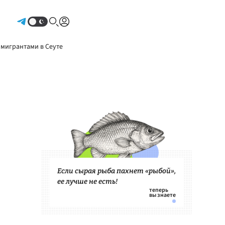
Авторизоваться
 мигрантами в Сеуте
Если сырая рыба пахнет «рыбой»,
ее лучше не есть!