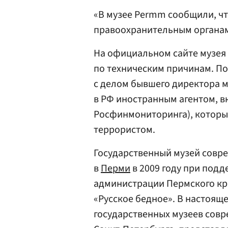
«В музее Permm сообщили, ч
правоохранительным органам
На официальном сайте музея у
по техническим причинам. П
с делом бывшего директора м
в РФ иностранным агентом, в
Росфинмониторинга), которы
террористом.
Государственный музей совр
в
Перми
в 2009 году при под
администрации Пермского кр
«Русское бедное». В настоящ
государственных музеев совр