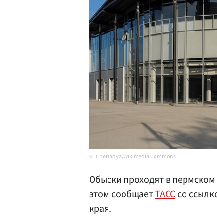
CheNadya/Wikimedia Commons
Обыски проходят в пермском 
этом сообщает
ТАСС
со ссылк
края.