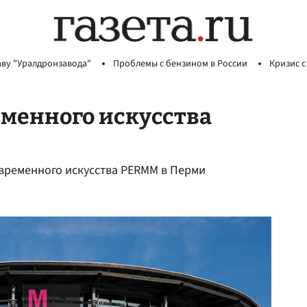
аву "Уралдронзавода"
Проблемы с бензином в России
Кризис с
еменного искусства
временного искусства PERMM в Перми