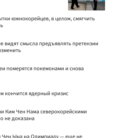
ытки южнокорейцев, в целом, смягчить
сь
не видят смысла предъявлять претензии
 изменить
реи померятся покемонами и снова
ем кончится ядерный кризис
нии Ким Чен Нама северокорейскими
о не доказана
м Чен Ына на Олимпиаду — еще не