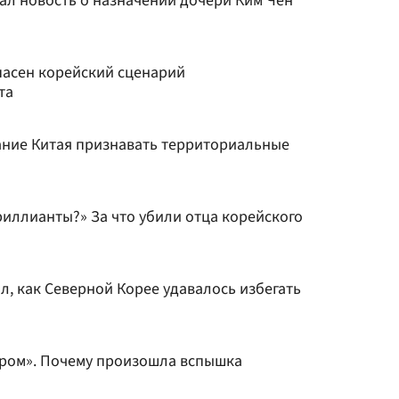
л новость о назначении дочери Ким Чен
пасен корейский сценарий
та
ние Китая признавать территориальные
бриллианты?» За что убили отца корейского
, как Северной Корее удавалось избегать
иром». Почему произошла вспышка