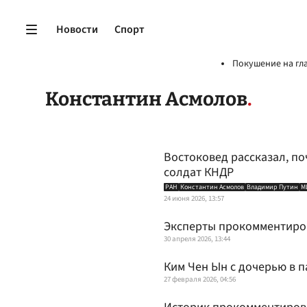
Новости
Спорт
Покушение на гл
Константин Асмолов
Востоковед рассказал, по
солдат КНДР
РАН
Константин Асмолов
Владимир Путин
М
24 июня 2026, 13:57
Эксперты прокомментиров
30 апреля 2026, 13:44
Ким Чен Ын с дочерью в 
27 февраля 2026, 04:56