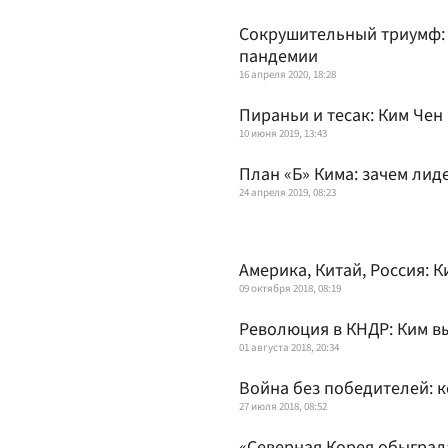
Сокрушительный триумф:
пандемии
16 апреля 2020, 18:28
Пираньи и тесак: Ким Чен
10 июня 2019, 13:43
План «Б» Кима: зачем лид
24 апреля 2019, 08:23
Америка, Китай, Россия: 
09 октября 2018, 08:19
Революция в КНДР: Ким в
01 августа 2018, 20:34
Война без победителей: к
27 июля 2018, 08:52
«Северная Корея обыграл