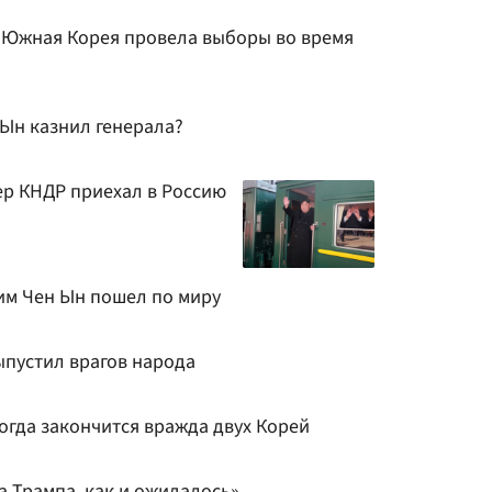
 Южная Корея провела выборы во время
 Ын казнил генерала?
ер КНДР приехал в Россию
Ким Чен Ын пошел по миру
ыпустил врагов народа
огда закончится вражда двух Корей
а Трампа, как и ожидалось»