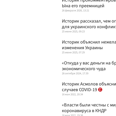
Историк прокомментирова
Ына его преемницей
26 февраля 2026, 13:21
Историк рассказал, чем о
для украинского конфлик
25 июня 2025, 09:23
Историк объяснил нежела
изменения Украины
25 июня 2025, 07:29
«Откуда у вас деньги на 
экономического чуда
26 октября 2024, 17:39
Историк Асмолов объяснил
случаев COVID-19
16 мая 2022, 20:34
«Власти были честны с м
коронавируса в КНДР
16 мая 2022, 19:38