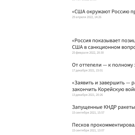
«США окружают Россию п
29 апреля 2022, 14:26
«Россия показывает пози
США в санкционном вопр
25 февраля 2022, 20:30
От оттепели — к полному 
17 декабря 2021, 15:01
«Заявить и завершить — р
закончить Корейскую вой
13 декабря 2021, 20:26
Запущенные КНДР ракеты 
15 сентября 2021, 15:57
Песков прокомментировал
15 сентября 2021, 13:07