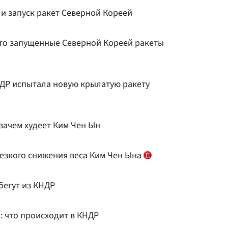
 запуск ракет Северной Кореей
что запущенные Северной Кореей ракеты
НДР испытала новую крылатую ракету
зачем худеет Ким Чен Ын
резкого снижения веса Ким Чен Ына
егут из КНДР
: что происходит в КНДР