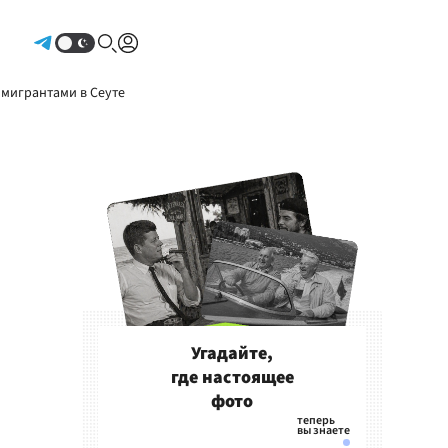
Авторизоваться
 мигрантами в Сеуте
Угадайте,
где настоящее
фото