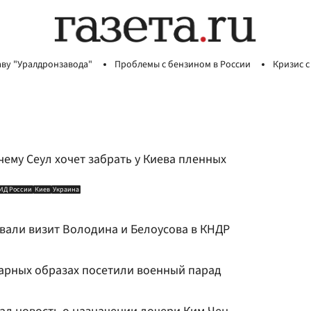
аву "Уралдронзавода"
Проблемы с бензином в России
Кризис с
чему Сеул хочет забрать у Киева пленных
ИД России
Киев
Украина
али визит Володина и Белоусова в КНДР
парных образах посетили военный парад