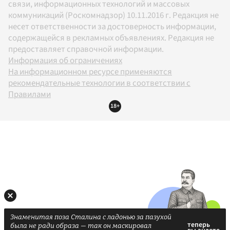
связи, информационных технологий и массовых
коммуникаций (Роскомнадзор) 10.11.2016 г. Редакция не
несет ответственности за достоверность информации,
содержащейся в рекламных объявлениях. Редакция не
предоставляет справочной информации.
Информация об ограничениях
На информационном ресурсе применяются
рекомендательные технологии в соответствии с
Правилами
18+
Знаменитая поза Сталина с ладонью за пазухой
была не ради образа — так он маскировал