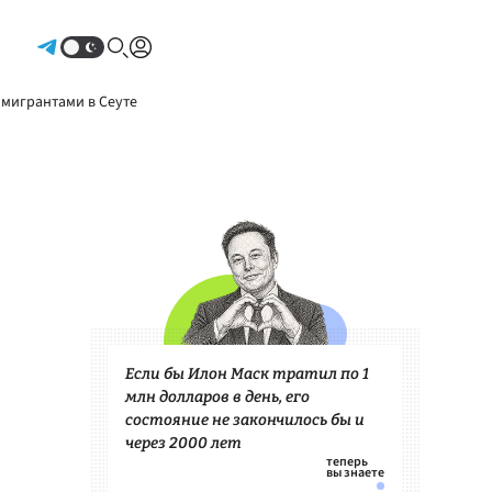
Авторизоваться
 мигрантами в Сеуте
Если бы Илон Маск тратил по 1
млн долларов в день, его
состояние не закончилось бы и
через 2000 лет