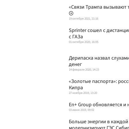
«Связи Трампа вызывают т
19 октября 2021, 21:16
Sprinter сошел с дистанци
с ГАЗа
01 октября 2020, 16:05
Дерипаска назвал слухам
денег
14 февраля 2020, 14:23
«Золотые паспорта»: рос
Кипра
27 ноября 2019, 13:20
En+ Group обновляется и
03 июня 2019, 09:02
Больше энергии в каждой 
модернизируют ГЭС Сиби