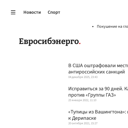
Новости
Спорт
Покушение на гл
Евросибэнерго
В США оштрафовали местн
антироссийских санкций
04 декабря 2025, 23:43
Исправиться за 90 дней.
против «Группы ГАЗ»
25 января 2022, 11:10
«Тупицы из Вашингтона»:
к Дерипаске
20 октября 2021, 15:27