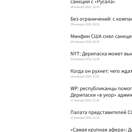
санкций с «Русала»
28 января 2019, 16:09
Без ограничений: с комп
28 января 2019, 08:33
Минфин США снял санкции
28 января 2019, 00:24
NYT: Дерипаска может вы
22 января 2019, 12:36
Когда он рухнет: чего жда
18 января 2019, 17:02
WP: республиканцы помог
Дерипаски «в укор» адми
17 января 2019, 21:42
Палата представителей СШ
17 января 2019, 21:16
«Самая крупная афера»: Д