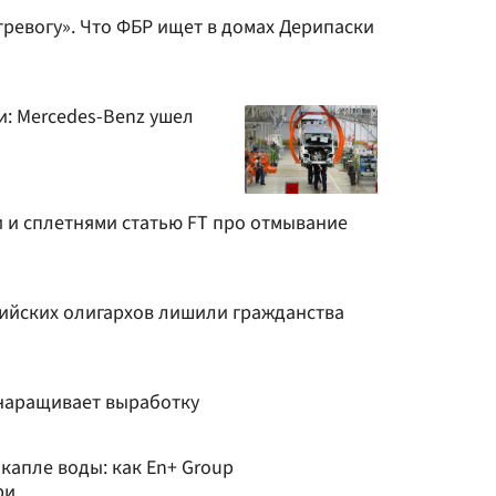
ревогу». Что ФБР ищет в домах Дерипаски
и: Mercedes-Benz ушел
и и сплетнями статью FT про отмывание
сийских олигархов лишили гражданства
 наращивает выработку
капле воды: как En+ Group
ри