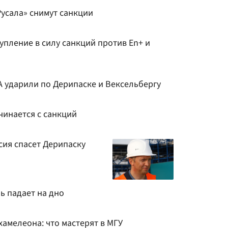
Русала» снимут санкции
пление в силу санкций против En+ и
А ударили по Дерипаске и Вексельбергу
чинается с санкций
ссия спасет Дерипаску
ь падает на дно
хамелеона: что мастерят в МГУ