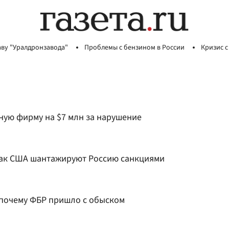
аву "Уралдронзавода"
Проблемы с бензином в России
Кризис с
ую фирму на $7 млн за нарушение
 Как США шантажируют Россию санкциями
 почему ФБР пришло с обыском