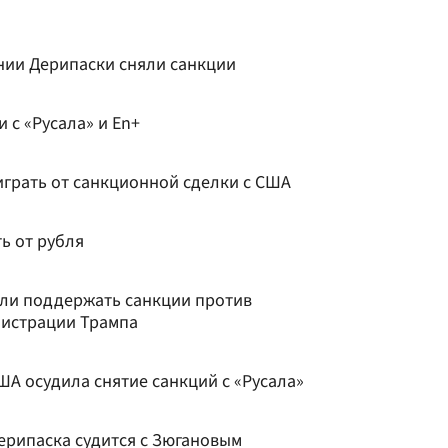
ании Дерипаски сняли санкции
 с «Русала» и En+
играть от санкционной сделки с США
ть от рубля
ли поддержать санкции против
нистрации Трампа
А осудила снятие санкций с «Русала»
ерипаска судится с Зюгановым