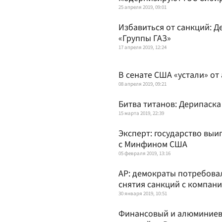
25 апреля 2019, 09:01
Избавиться от санкций: Д
«Группы ГАЗ»
17 апреля 2019, 12:24
В сенате США «устали» от
08 апреля 2019, 09:21
Битва титанов: Дерипаск
15 марта 2019, 22:39
Эксперт: государство выи
с Минфином США
05 февраля 2019, 13:16
AP: демократы потребов
снятия санкций c компан
30 января 2019, 10:51
Финансовый и алюминиев