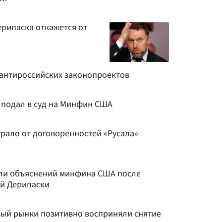
ерипаска откажется от
 антироссийских законопроектов
а подал в суд на Минфин США
грало от договоренностей «Русала»
али объяснений минфина США после
ий Дерипаски
ый рынки позитивно восприняли снятие