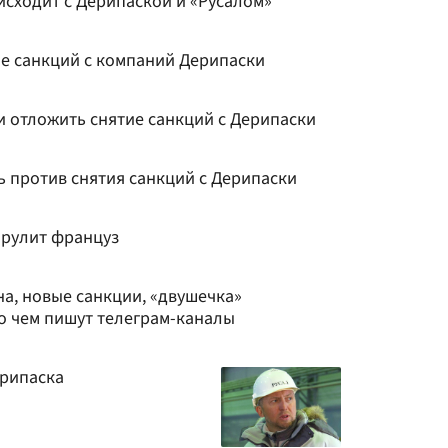
оисходит с Дерипаской и «Русалом»
е санкций с компаний Дерипаски
и отложить снятие санкций с Дерипаски
 против снятия санкций с Дерипаски
орулит француз
а, новые санкции, «двушечка»
о чем пишут телеграм-каналы
рипаска