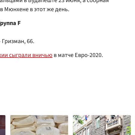
гальцами в Будапеште 23 июня, а сборная
в Мюнхене в этот же день.
руппа F
— Гризман, 66.
хии сыграли вничью
в матче Евро-2020.