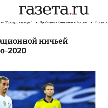
аву "Уралдронзавода"
Проблемы с бензином в России
Кризис с
сационной ничьей
ро-2020