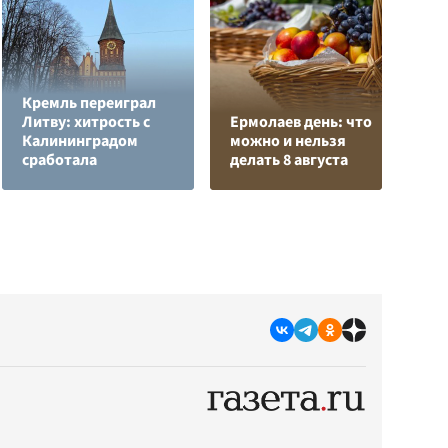
Кремль переиграл
Н
Литву: хитрость с
Ермолаев день: что
т
Калининградом
можно и нельзя
у
сработала
делать 8 августа
С