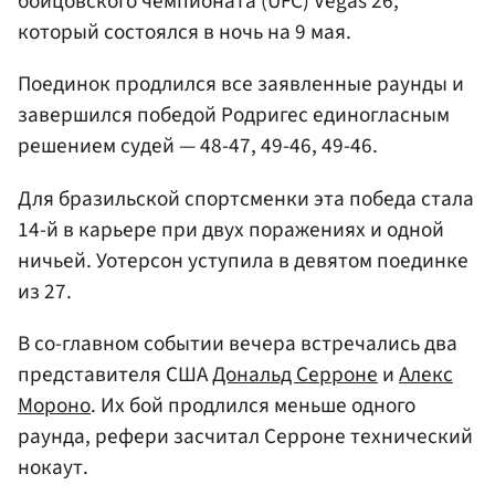
бойцовского чемпионата (UFC) Vegas 26,
который состоялся в ночь на 9 мая.
Поединок продлился все заявленные раунды и
завершился победой Родригес единогласным
решением судей — 48-47, 49-46, 49-46.
Для бразильской спортсменки эта победа стала
14-й в карьере при двух поражениях и одной
ничьей. Уотерсон уступила в девятом поединке
из 27.
В со-главном событии вечера встречались два
представителя США
Дональд Серроне
и
Алекс
Мороно
. Их бой продлился меньше одного
раунда, рефери засчитал Серроне технический
нокаут.