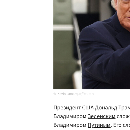
Kevin Lamarque/Reuters
Президент
США
Дональд
Тра
Владимиром
Зеленским
сложн
Владимиром
Путиным
. Его с