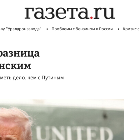
аву "Уралдронзавода"
Проблемы с бензином в России
Кризис с
 разница
енским
иметь дело, чем с Путиным