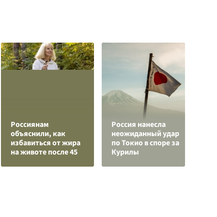
Россиянам
Россия нанесла
В
объяснили, как
неожиданный удар
о
избавиться от жира
по Токио в споре за
р
на животе после 45
Курилы
г