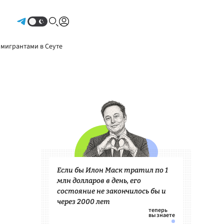
Авторизоваться
 мигрантами в Сеуте
Если бы Илон Маск тратил по 1
млн долларов в день, его
состояние не закончилось бы и
через 2000 лет