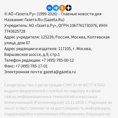
© АО «Газета.Ру» (1999-2026) – Главные новости дня
Название:
Газета.Ru
(Gazeta.Ru)
Учредитель:
АО «Газета.Ру»
, ОГРН 1067761730376, ИНН
7743625728
Адрес учредителя: 125239, Россия, Москва, Коптевская
улица, дом 67
Адрес редакции и издателя:
117105
, г.
Москва
,
Варшавское шоссе, д.9, стр.1
Телефон редакции:
+7 (495) 785-00-12
Факс:
+7 (495) 785-17-01
Электронная почта:
gazeta@gazeta.ru
Свидетельство о регистрации СМИ Эл № ФС77-67642
выдано федеральной службой по надзору в сфере
связи, информационных технологий и массовых
коммуникаций (Роскомнадзор) 10.11.2016 г. Редакция не
несет ответственности за достоверность информации,
содержащейся в рекламных объявлениях. Редакция не