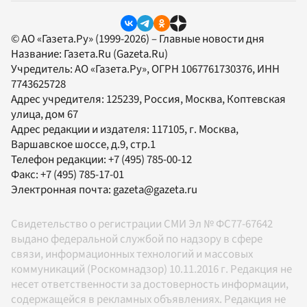
© АО «Газета.Ру» (1999-2026) – Главные новости дня
Название:
Газета.Ru
(Gazeta.Ru)
Учредитель:
АО «Газета.Ру»
, ОГРН 1067761730376, ИНН
7743625728
Адрес учредителя: 125239, Россия, Москва, Коптевская
улица, дом 67
Адрес редакции и издателя:
117105
, г.
Москва
,
Варшавское шоссе, д.9, стр.1
Телефон редакции:
+7 (495) 785-00-12
Факс:
+7 (495) 785-17-01
Электронная почта:
gazeta@gazeta.ru
Свидетельство о регистрации СМИ Эл № ФС77-67642
выдано федеральной службой по надзору в сфере
связи, информационных технологий и массовых
коммуникаций (Роскомнадзор) 10.11.2016 г. Редакция не
несет ответственности за достоверность информации,
содержащейся в рекламных объявлениях. Редакция не