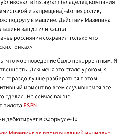
публиковал в Instagram (владелец компания
емистской и запрещена)-stories ролик,
свою подругу в машине. Действия Мазепина
ельщики запустили хэштэг
енее россиянин сохранил только что
ких гонках».
ь, что мое поведение было некорректным. Я
ственность. Для меня это стало уроком, я
тал гораздо лучше разбираться в этом
зитивный момент во всем случившемся все-
что сделал. Но сейчас важно
т пилота
ESPN
.
н дебютирует в «Формуле-1».
тали Мазепина за произошедший инцидент
.