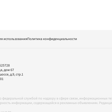
ия использования
Политика конфиденциальности
625728
а, дом 67
ссе, д.9, стр.1
-01
но федеральной службой по надзору в сфере связи, информационных т
товерность информации, содержащейся в рекламных объявлениях. Редак