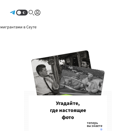
Авторизоваться
 мигрантами в Сеуте
Угадайте,
где настоящее
фото