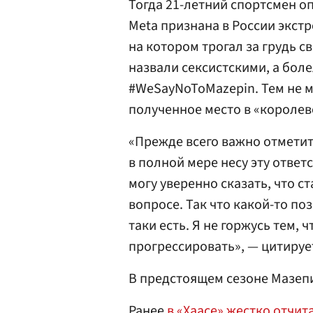
Тогда 21-летний спортсмен о
Meta признана в России экстр
на котором трогал за грудь 
назвали сексистскими, а бол
#WeSayNoToMazepin. Тем не м
полученное место в «королевс
«Прежде всего важно отметит
в полной мере несу эту ответ
могу уверенно сказать, что с
вопросе. Так что какой-то по
таки есть. Я не горжусь тем, 
прогрессировать», — цитируе
В предстоящем сезоне Мазепи
Ранее
в «Хаасе» жестко отчи