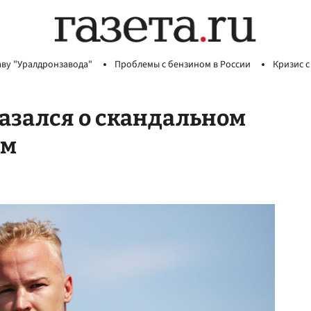
аву "Уралдронзавода"
Проблемы с бензином в России
Кризис с
азался о скандальном
ем