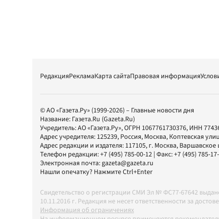
Редакция
Реклама
Карта сайта
Правовая информация
Услов
© АО «Газета.Ру» (1999-2026) – Главные новости дня
Название:
Газета.Ru
(Gazeta.Ru)
Учредитель:
АО «Газета.Ру»
, ОГРН 1067761730376, ИНН 7743
Адрес учредителя: 125239, Россия, Москва, Коптевская улиц
Адрес редакции и издателя:
117105
, г.
Москва
,
Варшавское шо
Телефон редакции:
+7 (495) 785-00-12
| Факс:
+7 (495) 785-17
Электронная почта:
gazeta@gazeta.ru
Нашли опечатку? Нажмите Ctrl+Enter
Свидетельство о регистрации СМИ Эл № ФС77-67642 выда
10.11.2016 г. Редакция не несет ответственности за дос
Информация об ограничениях