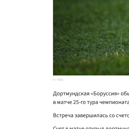
РИА
Дортмундская «Боруссия» об
в матче 25-го тура чемпионат
Встреча завершилась со счето
Счет в матче открыл дортмунд