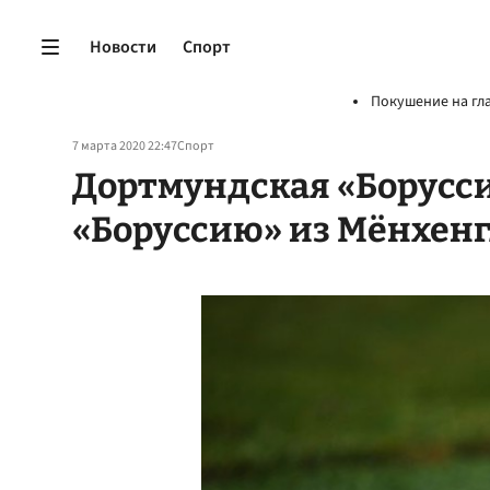
Новости
Спорт
Покушение на гл
7 марта 2020 22:47
Спорт
Дортмундская «Борусс
«Боруссию» из Мёнхен