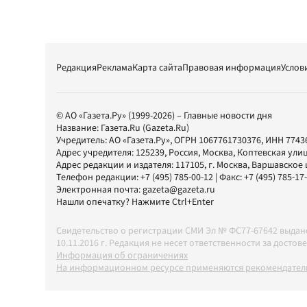
Редакция
Реклама
Карта сайта
Правовая информация
Услов
© АО «Газета.Ру» (1999-2026) – Главные новости дня
Название:
Газета.Ru
(Gazeta.Ru)
Учредитель:
АО «Газета.Ру»
, ОГРН 1067761730376, ИНН 7743
Адрес учредителя: 125239, Россия, Москва, Коптевская улиц
Адрес редакции и издателя:
117105
, г.
Москва
,
Варшавское шо
Телефон редакции:
+7 (495) 785-00-12
| Факс:
+7 (495) 785-17
Электронная почта:
gazeta@gazeta.ru
Нашли опечатку? Нажмите Ctrl+Enter
Свидетельство о регистрации СМИ Эл № ФС77-67642 выда
10.11.2016 г. Редакция не несет ответственности за дос
Информация об ограничениях
На информационном ресурсе применяются рекомендатель