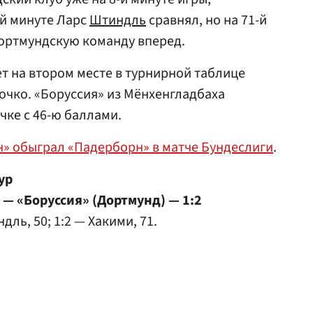
-й минуте Ларс
Штиндль
сравнял, но на 71-й
ортмундскую команду вперед.
т на втором месте в турнирной таблице
 очко. «Боруссия» из Мёнхенгладбаха
чке с 46-ю баллами.
н» обыграл «Падерборн» в матче Бундеслиги
.
ур
 — «Боруссия» (Дортмунд) — 1:2
ндль, 50; 1:2 — Хакими, 71.