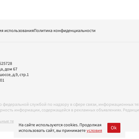
ия использования
Политика конфиденциальности
625728
а, дом 67
ссе, д.9, стр.1
-01
но федеральной службой по надзору в сфере связи, информационных т
товерность информации, содержащейся в рекламных объявлениях. Редак
ные технологии в соответствии с Правилами
На сайте используются cookies. Продолжая
Ok
использовать сайт, вы принимаете
условия