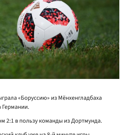
ыграла «Боруссию» из Мёнхенгладбаха
а Германии.
м 2:1 в пользу команды из Дортмунда.
ский клуб уже на 8-й минуте игры,