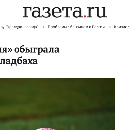
аву "Уралдронзавода"
Проблемы с бензином в России
Кризис с
ия» обыграла
гладбаха