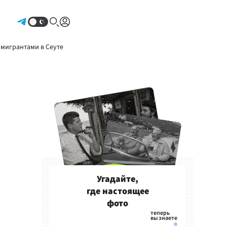
Авторизоваться
 мигрантами в Сеуте
Угадайте,
где настоящее
фото