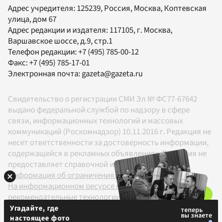
Адрес учредителя: 125239, Россия, Москва, Коптевская
улица, дом 67
Адрес редакции и издателя:
117105
, г.
Москва
,
Варшавское шоссе, д.9, стр.1
Телефон редакции:
+7 (495) 785-00-12
Факс:
+7 (495) 785-17-01
Электронная почта:
gazeta@gazeta.ru
Свидетельство о регистрации СМИ Эл № ФС77-67642
выдано федеральной службой по надзору в сфере
связи, информационных технологий и массовых
коммуникаций (Роскомнадзор) 10.11.2016 г. Редакция не
несет ответственности за достоверность информации,
содержащейся в рекламных объявлениях. Редакция не
предоставляет справочной информации.
Информация об ограничениях
На информационном ресурсе применяются
рекомендательные технологии в соответствии с
Правилами
Угадайте, где
настоящее фото
18+