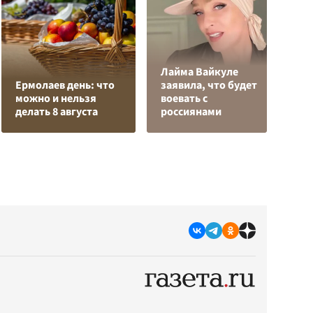
Лайма Вайкуле
Р
Ермолаев день: что
заявила, что будет
н
можно и нельзя
воевать с
п
делать 8 августа
россиянами
К