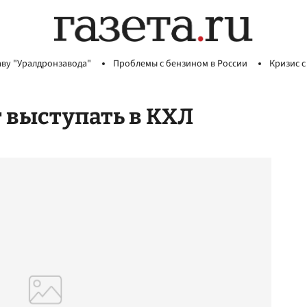
аву "Уралдронзавода"
Проблемы с бензином в России
Кризис с
т выступать в КХЛ