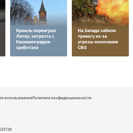
Кремль переиграл
На Западе забили
Литву: хитрость с
тревогу из-за
Калининградом
угрозы окончания
сработала
СВО
ия использования
Политика конфиденциальности
625728