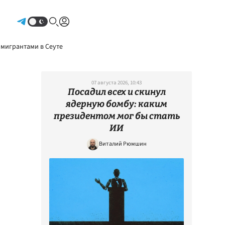
Авторизоваться
 мигрантами в Сеуте
07 августа 2026, 10:43
Посадил всех и скинул
ядерную бомбу: каким
президентом мог бы стать
ИИ
Виталий Рюмшин