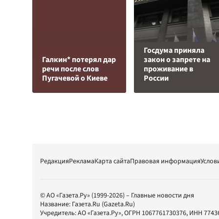
Госдума приняла
Галкин* потерял дар
закон о запрете на
речи после слов
проживание в
Пугачевой о Киеве
России
Редакция
Реклама
Карта сайта
Правовая информация
Услов
© АО «Газета.Ру» (1999-2026) – Главные новости дня
Название:
Газета.Ru
(Gazeta.Ru)
Учредитель:
АО «Газета.Ру»
, ОГРН 1067761730376, ИНН 7743