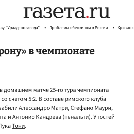
аву "Уралдронзавода"
Проблемы с бензином в России
Кризис с
рону» в чемпионате
в домашнем матче 25-го тура чемпионата
со счетом 5:2. В составе римского клуба
забили Алессандро Матри, Стефано Маури,
йта и Антонио Кандрева (пенальти). У гостей
Лука
Тони
.