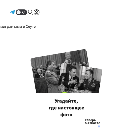
Авторизоваться
 мигрантами в Сеуте
Угадайте,
где настоящее
фото