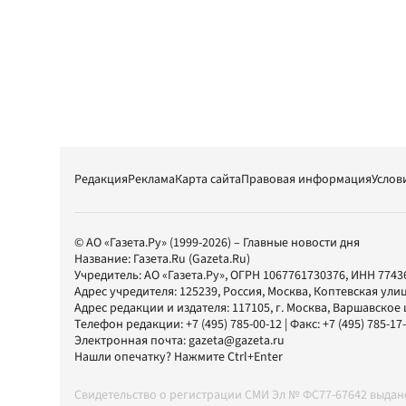
Редакция
Реклама
Карта сайта
Правовая информация
Услов
© АО «Газета.Ру» (1999-2026) – Главные новости дня
Название:
Газета.Ru
(Gazeta.Ru)
Учредитель:
АО «Газета.Ру»
, ОГРН 1067761730376, ИНН 7743
Адрес учредителя: 125239, Россия, Москва, Коптевская улиц
Адрес редакции и издателя:
117105
, г.
Москва
,
Варшавское шо
Телефон редакции:
+7 (495) 785-00-12
| Факс:
+7 (495) 785-17
Электронная почта:
gazeta@gazeta.ru
Нашли опечатку? Нажмите Ctrl+Enter
Свидетельство о регистрации СМИ Эл № ФС77-67642 выда