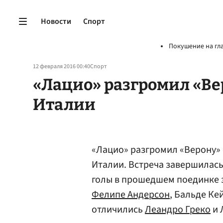
Новости
Спорт
Покушение на гл
12 февраля 2016 00:40
Спорт
«Лацио» разгромил «Ве
Италии
«Лацио» разгромил «Верону» 
Италии. Встреча завершилась 
голы в прошедшем поединке 
Фелипе Андерсон
, Бальде Ке
отличились
Леандро Греко
и 