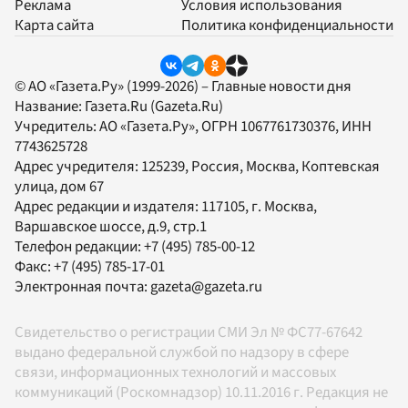
Реклама
Условия использования
Карта сайта
Политика конфиденциальности
© АО «Газета.Ру» (1999-2026) – Главные новости дня
Название:
Газета.Ru
(Gazeta.Ru)
Учредитель:
АО «Газета.Ру»
, ОГРН 1067761730376, ИНН
7743625728
Адрес учредителя: 125239, Россия, Москва, Коптевская
улица, дом 67
Адрес редакции и издателя:
117105
, г.
Москва
,
Варшавское шоссе, д.9, стр.1
Телефон редакции:
+7 (495) 785-00-12
Факс:
+7 (495) 785-17-01
Электронная почта:
gazeta@gazeta.ru
Свидетельство о регистрации СМИ Эл № ФС77-67642
выдано федеральной службой по надзору в сфере
связи, информационных технологий и массовых
коммуникаций (Роскомнадзор) 10.11.2016 г. Редакция не