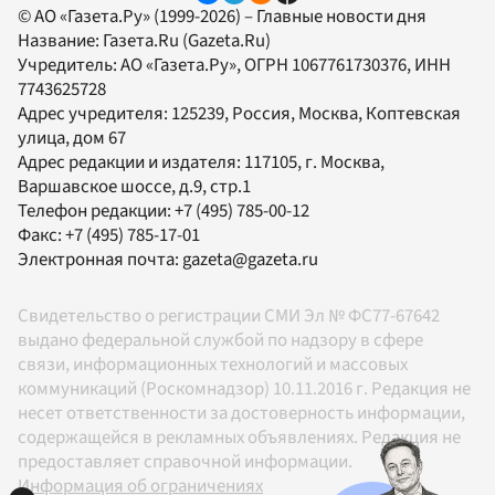
© АО «Газета.Ру» (1999-2026) – Главные новости дня
Название:
Газета.Ru
(Gazeta.Ru)
Учредитель:
АО «Газета.Ру»
, ОГРН 1067761730376, ИНН
7743625728
Адрес учредителя: 125239, Россия, Москва, Коптевская
улица, дом 67
Адрес редакции и издателя:
117105
, г.
Москва
,
Варшавское шоссе, д.9, стр.1
Телефон редакции:
+7 (495) 785-00-12
Факс:
+7 (495) 785-17-01
Электронная почта:
gazeta@gazeta.ru
Свидетельство о регистрации СМИ Эл № ФС77-67642
выдано федеральной службой по надзору в сфере
связи, информационных технологий и массовых
коммуникаций (Роскомнадзор) 10.11.2016 г. Редакция не
несет ответственности за достоверность информации,
содержащейся в рекламных объявлениях. Редакция не
предоставляет справочной информации.
Информация об ограничениях