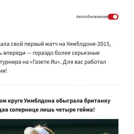
Автообновление
ла свой первый матч на Уимблдоне-2015,
дь впереди — гораздо более серьезные
турнира на «Газете.Ru». Для вас работал
ия!
вом круге Уимблдона обыграла британку
тдав сопернице лишь четыре гейма!