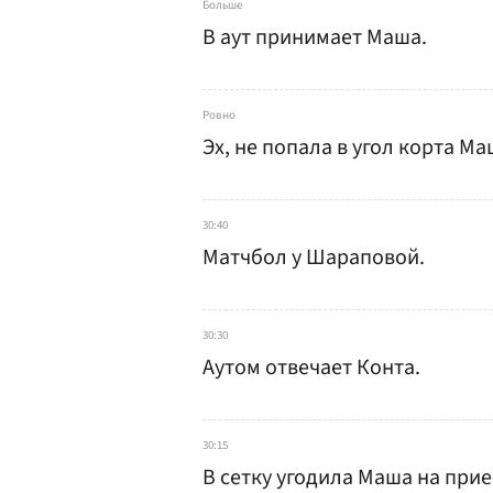
Больше
В аут принимает Маша.
Ровно
Эх, не попала в угол корта Ма
30:40
Матчбол у Шараповой.
30:30
Аутом отвечает Конта.
30:15
В сетку угодила Маша на прие