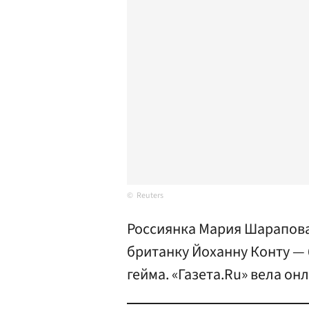
Reuters
Россиянка Мария Шарапова
британку Йоханну Конту — 6
гейма. «Газета.Ru» вела о