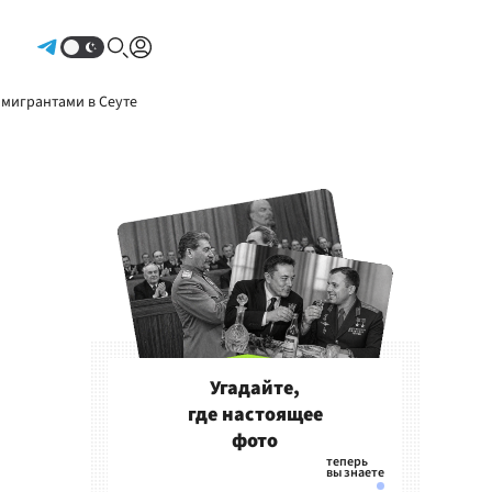
Авторизоваться
 мигрантами в Сеуте
Угадайте,
где настоящее
фото