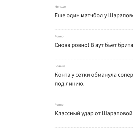
Меньше
Еще один матчбол у Шарапов
Ровно
Снова ровно! В аут бьет брит
Больше
Конта у сетки обманула соп
под линию.
Ровно
Классный удар от Шараповой