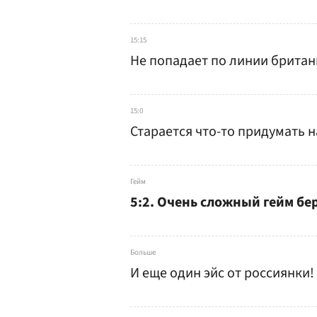
15:15
Не попадает по линии британ
15:0
Старается что-то придумать н
Гейм
5:2. Очень сложный гейм бе
Больше
И еще один эйс от россиянки!