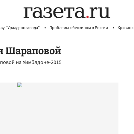
аву "Уралдронзавода"
Проблемы с бензином в России
Кризис с
ля Шараповой
повой на Уимблдоне-2015