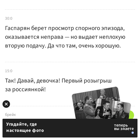
30:0
Гаспарян берет просмотр спорного эпизода,
оказывается неправа — но выдает неплохую
вторую подачу. Да что там, очень хорошую.
15:0
Так! Давай, девочка! Первый розыгрыш
за россиянкой!
брейк
Но тут ошибается сама Серена! Вот это начало!
Угадайте, где
настоящее фото
1:0 в пользу Гаспарян
— и ее подача будет.