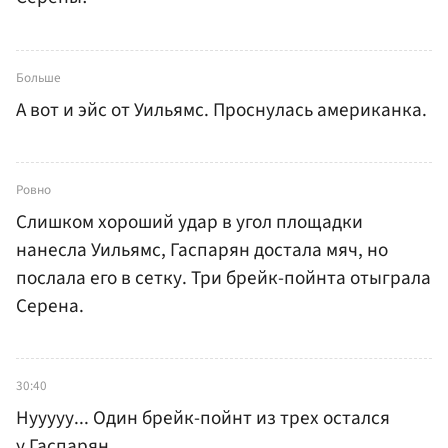
Больше
А вот и эйс от Уильямс. Проснулась американка.
Ровно
Слишком хороший удар в угол площадки
нанесла Уильямс, Гаспарян достала мяч, но
послала его в сетку. Три брейк-пойнта отыграла
Серена.
30:40
Нууууу... Один брейк-пойнт из трех остался
у Гаспарян.