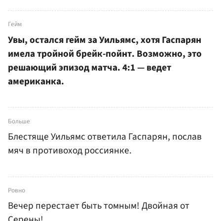
Гейм
Увы, остался гейм за Уильямс, хотя Гаспарян
имела тройной брейк-пойнт. Возможно, это
решающий эпизод матча. 4:1 — ведет
американка.
Больше
Блестяще Уильямс ответила Гаспарян, послав
мяч в противоход россиянке.
Ровно
Вечер перестает быть томным! Двойная от
Серены!