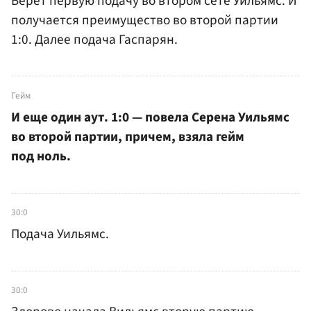
Берет первую подачу во втором сете Уильямс. И
получается преимущество во второй партии
1:0. Далее подача Гаспарян.
Гейм
И еще один аут. 1:0 — повела Серена Уильямс
во второй партии, причем, взяла гейм
под ноль.
30:0
Подача Уильямс.
30:0