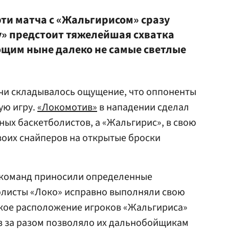
рти матча с «Жальгирисом» сразу
у» предстоит тяжелейшая схватка
щим ныне далеко не самые светлые
ечи складывалось ощущение, что оппоненты
ую игру.
«Локомотив»
в нападении сделал
ных баскетболистов, а «Жальгирис», в свою
воих снайперов на открытые броски
 команд приносили определенные
листы «Локо» исправно выполняли свою
окое расположение игроков «Жальгириса»
з за разом позволяло их дальнобойщикам