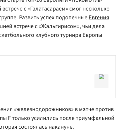
а старте топ-16 Евролиги «Локомотив-
 встрече с «Галатасараем» смог несколько
группе. Развить успех подопечные
Евгения
ней встрече с «Жальгирисом», чьи дела
баскетбольного клубного турнира Европы
ения «железнодорожников» в матче против
пы F только усилились после триумфальной
которая состоялась накануне.