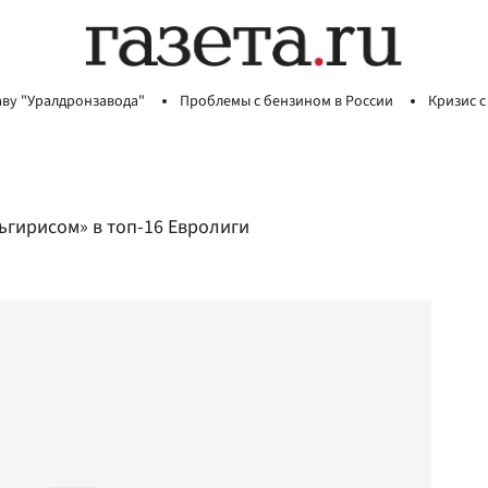
аву "Уралдронзавода"
Проблемы с бензином в России
Кризис с
гирисом» в топ-16 Евролиги