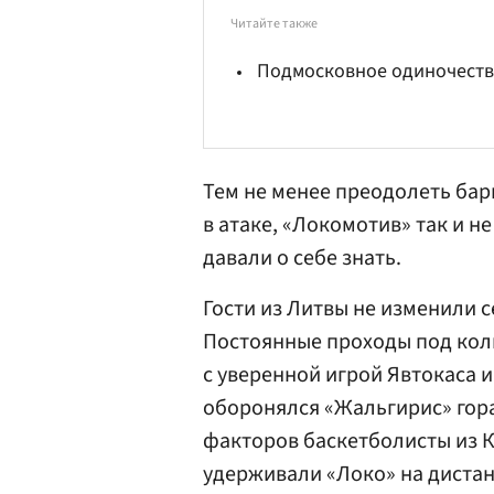
Читайте также
Подмосковное одиночест
Тем не менее преодолеть барь
в атаке, «Локомотив» так и н
давали о себе знать.
Гости из Литвы не изменили 
Постоянные проходы под коль
с уверенной игрой Явтокаса 
оборонялся «Жальгирис» гора
факторов баскетболисты из К
удерживали «Локо» на дистан