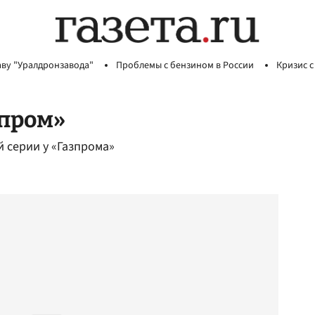
аву "Уралдронзавода"
Проблемы с бензином в России
Кризис с
зпром»
 серии у «Газпрома»