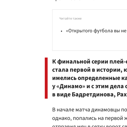
Читайте также
«Открытого футбола вы не
К финальной серии плей
стала первой в истории, 
имелись определенные ка
у «Динамо» и с этим дела
в виде Бадретдинова, Ра
В начале матча динамовцы по
однако, попались на первой 
отправил мяч в сетку ворот с