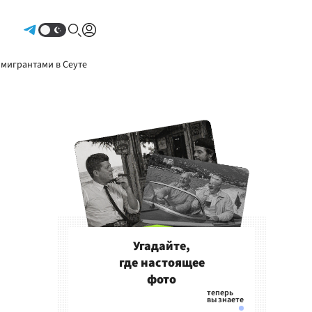
Авторизоваться
 мигрантами в Сеуте
Угадайте,
где настоящее
фото