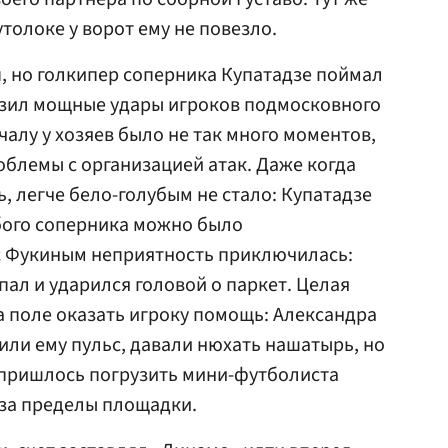
утолоке у ворот ему не повезло.
, но голкипер соперника Купатадзе поймал
азил мощные удары игроков подмосковного
ачалу у хозяев было не так много моментов,
блемы с организацией атак. Даже когда
, легче бело-голубым не стало: Купатадзе
бого соперника можно было
 с Фукиным неприятность приключилась:
упал и ударился головой о паркет. Целая
 поле оказать игроку помощь: Александра
ли ему пульс, давали нюхать нашатырь, но
 пришлось погрузить мини-футболиста
 за пределы площадки.