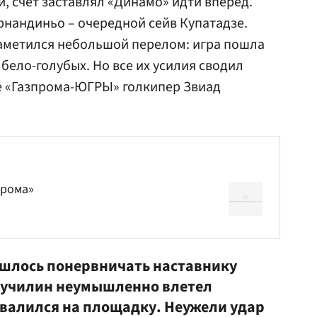
, счет заставлял «Динамо» идти вперед.
рнандиньо – очередной сейв Купатадзе.
наметился небольшой перелом: игра пошла
ело-голубых. Но все их усилия сводил
ве «Газпрома-ЮГРЫ» голкипер Звиад
прома»
ишлось понервничать наставнику
 Сучилин неумышленно влетел
овалился на площадку. Неужели удар