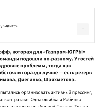
 увидите»
-офф, которая для «Газпром-ЮГРЫ»
команды подошли по-разному. У гостей
дровые проблемы, тогда как
 обстояли гораздо лучше — есть резерв
химова, Диегиньо, Шаяхметова.
пытались организовать активный прессинг,
же контратаке. Одна ошибка и Робиньо
воего партнера по сборной Густаво. Тут же