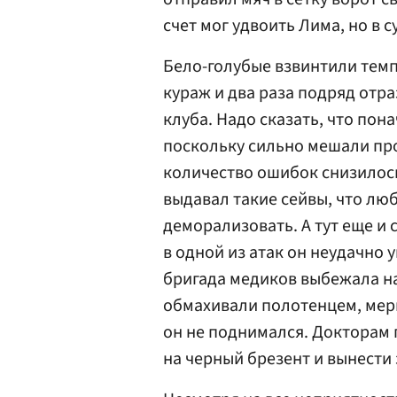
счет мог удвоить Лима, но в с
Бело-голубые взвинтили темп
кураж и два раза подряд отр
клуба. Надо сказать, что пон
поскольку сильно мешали про
количество ошибок снизилось
выдавал такие сейвы, что лю
деморализовать. А тут еще и
в одной из атак он неудачно 
бригада медиков выбежала на
обмахивали полотенцем, мери
он не поднимался. Докторам
на черный брезент и вынести