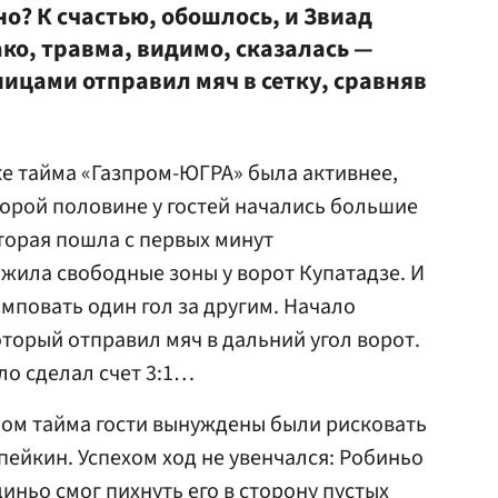
о? К счастью, обошлось, и Звиад
ко, травма, видимо, сказалась —
ицами отправил мяч в сетку, сравняв
ке тайма «Газпром-ЮГРА» была активнее,
второй половине у гостей начались большие
торая пошла с первых минут
жила свободные зоны у ворот Купатадзе. И
мповать один гол за другим. Начало
торый отправил мяч в дальний угол ворот.
ло сделал счет 3:1…
ом тайма гости вынуждены были рисковать
пейкин. Успехом ход не увенчался: Робиньо
иньо смог пихнуть его в сторону пустых