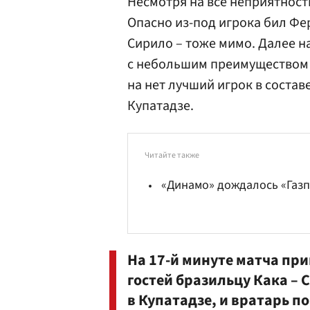
Несмотря на все неприятности
Опасно из-под игрока бил Фе
Сирило – тоже мимо. Далее 
с небольшим преимуществом б
на нет лучший игрок в соста
Купатадзе.
Читайте также
«Динамо» дождалось «Газ
На 17-й минуте матча пр
гостей бразильцу Кака –
в Купатадзе, и вратарь п