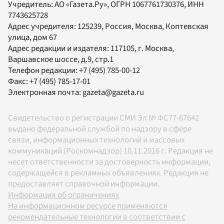
Учредитель:
АО «Газета.Ру»
, ОГРН 1067761730376, ИНН
7743625728
Адрес учредителя: 125239, Россия, Москва, Коптевская
улица, дом 67
Адрес редакции и издателя:
117105
, г.
Москва
,
Варшавское шоссе, д.9, стр.1
Телефон редакции:
+7 (495) 785-00-12
Факс:
+7 (495) 785-17-01
Электронная почта:
gazeta@gazeta.ru
Свидетельство о регистрации СМИ Эл № ФС77-67642
выдано федеральной службой по надзору в сфере
связи, информационных технологий и массовых
коммуникаций (Роскомнадзор) 10.11.2016 г. Редакция не
несет ответственности за достоверность информации,
содержащейся в рекламных объявлениях. Редакция не
предоставляет справочной информации.
Информация об ограничениях
На информационном ресурсе применяются
рекомендательные технологии в соответствии с