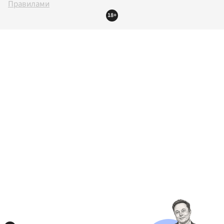
Правилами
18+