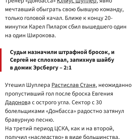
тренер «Донбасса»
Юлиус Шуплер
, явно
мечтавший обыграть свою бывшую команду,
только головой качал. Ближе к концу 20-
минутки Карел Пиларж сбил вышедшего один
на один Широкова.
Судьи назначили штрафной бросок, и
Сергей не сплоховал, запихнув шайбу
в домик Эрсбергу – 2:1
Утешил Шуплера
Растислав Станя
, неожиданно
пропустивший гол после броска Евгения
Дадонов
а с острого угла. Сектор с 30
болельщиками «Донбасса» радостно затянул
бравурную песню.
На третий период ЦСКА, как и на второй,
получил «наследство» в виде большинства,