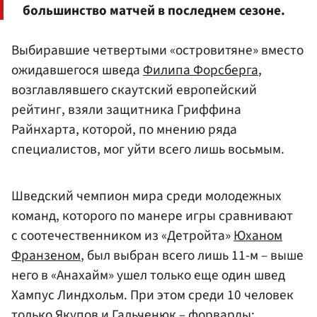
большинство матчей в последнем сезоне.
Выбиравшие четвертыми «островитяне» вместо
ожидавшегося шведа
Филипа Форсберга
,
возглавлявшего скаутский европейский
рейтинг, взяли защитника Гриффина
Райнхарта, которой, по мнению ряда
специалистов, мог уйти всего лишь восьмым.
Шведский чемпион мира среди молодежных
команд, которого по манере игры сравнивают
с соотечественником из «Детройта»
Юханом
Франзеном
, был выбран всего лишь 11-м – выше
него в «Анахайм» ушел только еще один швед
Хампус Линдхольм. При этом среди 10 человек
только Якупов и Гальченюк – форварды;