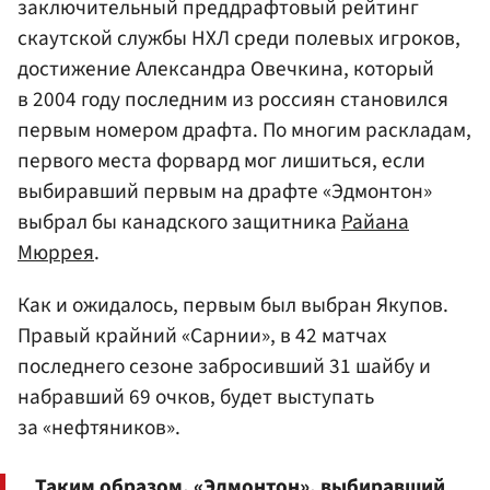
заключительный преддрафтовый рейтинг
скаутской службы НХЛ среди полевых игроков,
достижение Александра Овечкина, который
в 2004 году последним из россиян становился
первым номером драфта. По многим раскладам,
первого места форвард мог лишиться, если
выбиравший первым на драфте «Эдмонтон»
выбрал бы канадского защитника
Райана
Мюррея
.
Как и ожидалось, первым был выбран Якупов.
Правый крайний «Сарнии», в 42 матчах
последнего сезоне забросивший 31 шайбу и
набравший 69 очков, будет выступать
за «нефтяников».
Таким образом, «Эдмонтон», выбиравший