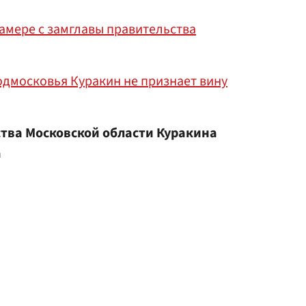
амере с замглавы правительства
одмосковья Куракин не признает вину
ства Московской области Куракина
а