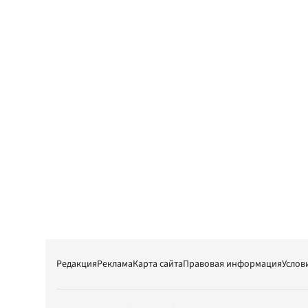
Редакция
Реклама
Карта сайта
Правовая информация
Услов