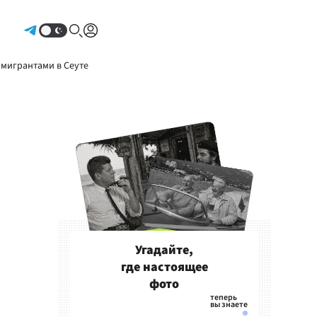
Авторизоваться
 мигрантами в Сеуте
Угадайте,
где настоящее
фото