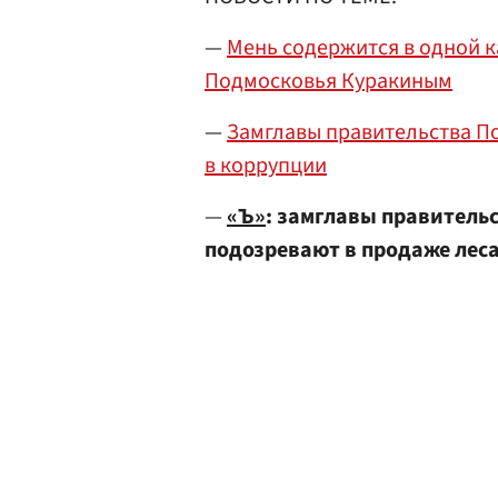
—
Мень содержится в одной к
Подмосковья Куракиным
—
Замглавы правительства П
в коррупции
—
«Ъ»
: замглавы правитель
подозревают в продаже лес