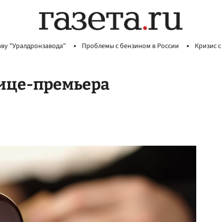
аву "Уралдронзавода"
Проблемы с бензином в России
Кризис с
вице-премьера