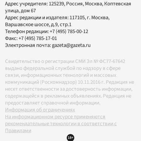
Адрес учредителя: 125239, Россия, Москва, Коптевская
улица, дом 67
Адрес редакции и издателя:
117105
, г.
Москва
,
Варшавское шоссе, д.9, стр.1
Телефон редакции:
+7 (495) 785-00-12
Факс:
+7 (495) 785-17-01
Электронная почта:
gazeta@gazeta.ru
Свидетельство о регистрации СМИ Эл № ФС77-67642
выдано федеральной службой по надзору в сфере
связи, информационных технологий и массовых
коммуникаций (Роскомнадзор) 10.11.2016 г. Редакция не
несет ответственности за достоверность информации,
содержащейся в рекламных объявлениях. Редакция не
предоставляет справочной информации.
Информация об ограничениях
На информационном ресурсе применяются
рекомендательные технологии в соответствии с
Правилами
18+