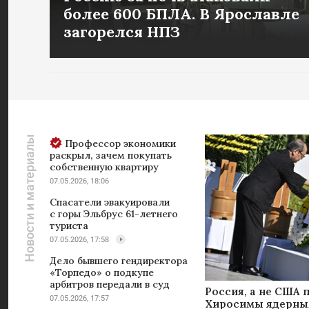
более 600 БПЛА. В Ярославле
загорелся НПЗ
Новости и материалы
Профессор экономики
раскрыл, зачем покупать
собственную квартиру
07.05.2026, 18:06
Спасатели эвакуировали
с горы Эльбрус 61-летнего
туриста
07.05.2026, 17:58
Дело бывшего гендиректора
«Торпедо» о подкупе
арбитров передали в суд
Россия, а не США 
07.05.2026, 17:57
Хиросимы ядерным