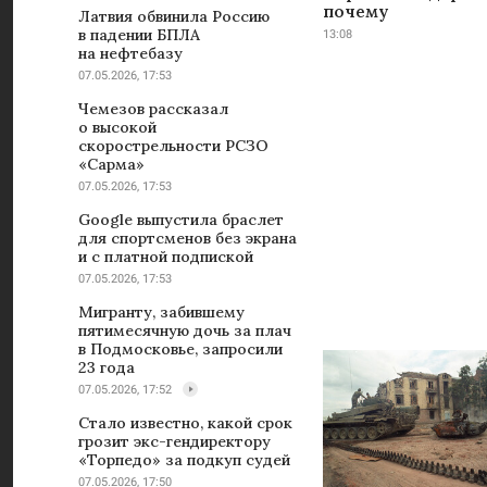
почему
Латвия обвинила Россию
в падении БПЛА
13:08
на нефтебазу
07.05.2026, 17:53
Чемезов рассказал
о высокой
скорострельности РСЗО
«Сарма»
07.05.2026, 17:53
Google выпустила браслет
для спортсменов без экрана
и с платной подпиской
07.05.2026, 17:53
Мигранту, забившему
пятимесячную дочь за плач
в Подмосковье, запросили
23 года
07.05.2026, 17:52
Стало известно, какой срок
грозит экс-гендиректору
«Торпедо» за подкуп судей
07.05.2026, 17:50