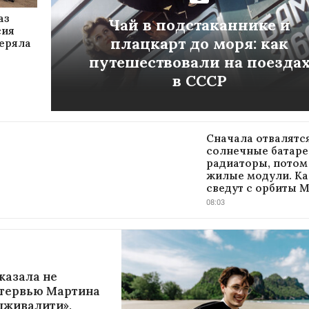
аз
Чай в подстаканнике и
сия
плацкарт до моря: как
теряла
путешествовали на поезда
в СССР
Сначала отвалятс
солнечные батаре
радиаторы, потом
жилые модули. Ка
сведут с орбиты 
08:03
казала не
нтервью Мартина
ыживалити»,