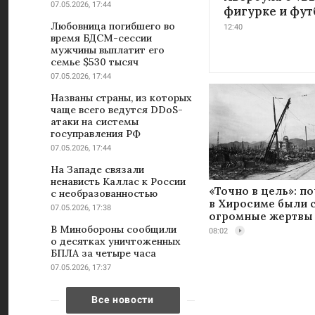
07.05.2026, 17:44
фигурке и фут
Любовница погибшего во
12:40
время БДСМ-сессии
мужчины выплатит его
семье $530 тысяч
07.05.2026, 17:44
Названы страны, из которых
чаще всего ведутся DDoS-
атаки на системы
госуправления РФ
07.05.2026, 17:44
На Западе связали
ненависть Каллас к России
«Точно в цель»: п
с необразованностью
в Хиросиме были 
07.05.2026, 17:38
огромные жертвы
В Минобороны сообщили
08:02
о десятках уничтоженных
БПЛА за четыре часа
07.05.2026, 17:37
Все новости