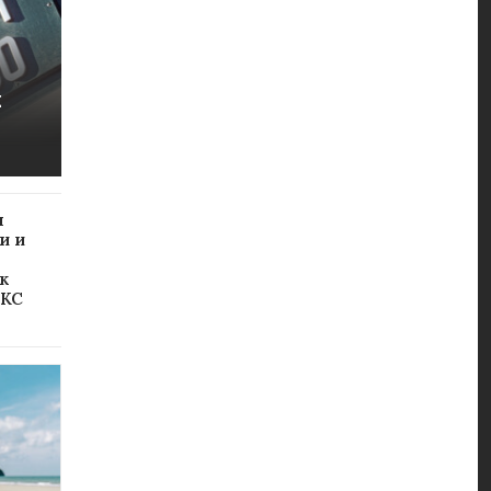
х
я
и и
к
МКС