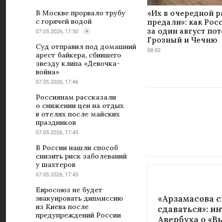
«Их в очередной р
В Москве прорвало трубу
с горячей водой
предали»: как Рос
за один август по
07.05.2026, 17:50
Грозный и Чечню
Суд отправил под домашний
08:02
арест байкера, сбившего
звезду клипа «Девочка-
война»
07.05.2026, 17:46
Россиянам рассказали
о снижении цен на отдых
в отелях после майских
праздников
07.05.2026, 17:45
В России нашли способ
снизить риск заболеваний
у шахтеров
07.05.2026, 17:45
Евросоюз не будет
«Арзамасова с
эвакуировать дипмиссию
из Киева после
сдаваться»: и
предупреждений России
Авербуха о «В