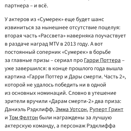
партнера – и всё.
У актеров из «Сумерек» еще будет шанс
извиниться за нынешнее отсутствие поцелуя:
вторая часть «Рассвета» наверняка поучаствует
в раздаче наград MTV в 2013 году. А вот
постоянный соперник «Сумерек» в борьбе
за главные призы – сериал про
Гарри Поттера
–
уже завершился: в конце прошлого года вышла
картина «Гарри Поттер и Дары смерти. Часть 2»,
которой не удалось победить ни в одной
из основных номинаций. Словно в утешение
зрители вручили «Дарам смерти-2» два приза:
Даниэль Рэдклифф,
Эмма Уотсон
,
Руперт Гринт
и
Том Фелтон
были награждены за лучшую
актерскую команду, а персонаж Рэдклиффа