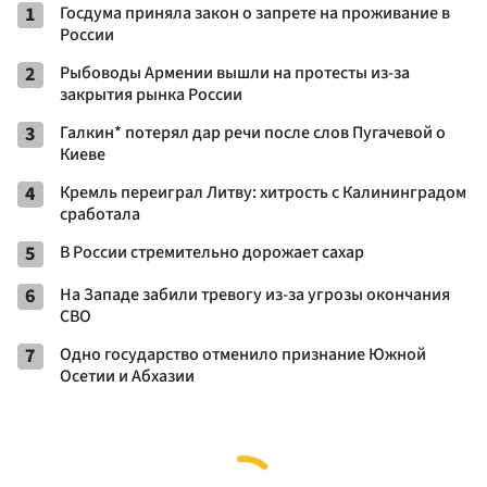
1
Госдума приняла закон о запрете на проживание в
России
2
Рыбоводы Армении вышли на протесты из-за
закрытия рынка России
3
Галкин* потерял дар речи после слов Пугачевой о
Киеве
4
Кремль переиграл Литву: хитрость с Калининградом
сработала
5
В России стремительно дорожает сахар
6
На Западе забили тревогу из-за угрозы окончания
СВО
7
Одно государство отменило признание Южной
Осетии и Абхазии