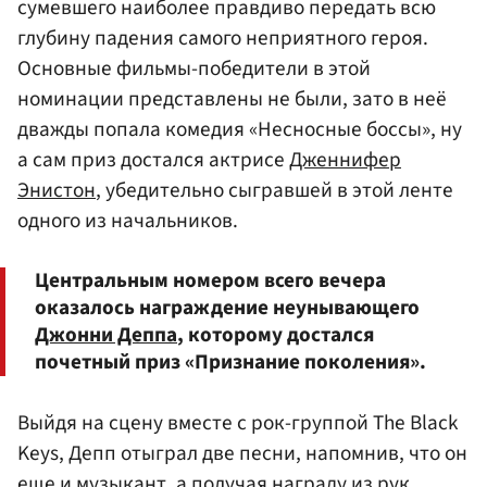
сумевшего наиболее правдиво передать всю
глубину падения самого неприятного героя.
Основные фильмы-победители в этой
номинации представлены не были, зато в неё
дважды попала комедия «Несносные боссы», ну
а сам приз достался актрисе
Дженнифер
Энистон
, убедительно сыгравшей в этой ленте
одного из начальников.
Центральным номером всего вечера
оказалось награждение неунывающего
Джонни Деппа
, которому достался
почетный приз «Признание поколения».
Выйдя на сцену вместе с рок-группой The Black
Keys, Депп отыграл две песни, напомнив, что он
еще и музыкант, а получая награду из рук