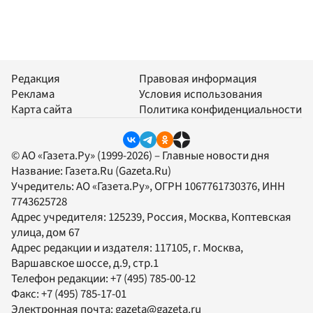
Редакция
Правовая информация
Реклама
Условия использования
Карта сайта
Политика конфиденциальности
© АО «Газета.Ру» (1999-2026) – Главные новости дня
Название:
Газета.Ru
(Gazeta.Ru)
Учредитель:
АО «Газета.Ру»
, ОГРН 1067761730376, ИНН
7743625728
Адрес учредителя: 125239, Россия, Москва, Коптевская
улица, дом 67
Адрес редакции и издателя:
117105
, г.
Москва
,
Варшавское шоссе, д.9, стр.1
Телефон редакции:
+7 (495) 785-00-12
Факс:
+7 (495) 785-17-01
Электронная почта:
gazeta@gazeta.ru