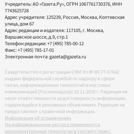
Учредитель:
АО «Газета.Ру»
, ОГРН 1067761730376, ИНН
7743625728
Адрес учредителя: 125239, Россия, Москва, Коптевская
улица, дом 67
Адрес редакции и издателя:
117105
, г.
Москва
,
Варшавское шоссе, д.9, стр.1
Телефон редакции:
+7 (495) 785-00-12
Факс:
+7 (495) 785-17-01
Электронная почта:
gazeta@gazeta.ru
Свидетельство о регистрации СМИ Эл № ФС77-67642
выдано федеральной службой по надзору в сфере
связи, информационных технологий и массовых
коммуникаций (Роскомнадзор) 10.11.2016 г. Редакция не
несет ответственности за достоверность информации,
содержащейся в рекламных объявлениях. Редакция не
предоставляет справочной информации.
Информация об ограничениях
На информационном ресурсе применяются
рекомендательные технологии в соответствии с