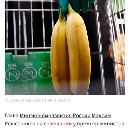
Евгений Одиноков/РИА «Новости»
Глава
Минэкономразвития России
Максим
Решетников
на
совещании
у премьер-министра