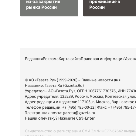
из-за закрытия
проживание в
рынка России
России
Редакция
Реклама
Карта сайта
Правовая информация
Услов
© АО «Газета.Ру» (1999-2026) – Главные новости дня
Название:
Газета.Ru
(Gazeta.Ru)
Учредитель:
АО «Газета.Ру»
, ОГРН 1067761730376, ИНН 7743
Адрес учредителя: 125239, Россия, Москва, Коптевская улиц
Адрес редакции и издателя:
117105
, г.
Москва
,
Варшавское шо
Телефон редакции:
+7 (495) 785-00-12
| Факс:
+7 (495) 785-17
Электронная почта:
gazeta@gazeta.ru
Нашли опечатку? Нажмите Ctrl+Enter
Свидетельство о регистрации СМИ Эл № ФС77-67642 выда