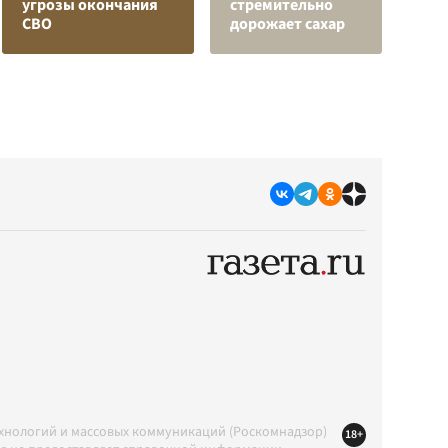
угрозы окончания
стремительно
в
СВО
дорожает сахар
р
ехнологий и массовых коммуникаций (Роскомнадзор)
18+