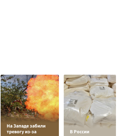
На Западе забили
Л
тревогу из-за
В России
з