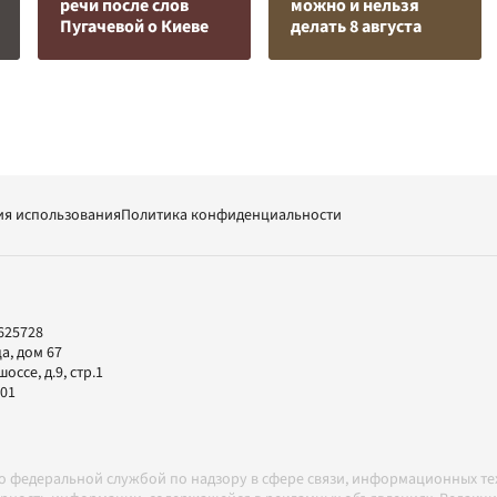
речи после слов
можно и нельзя
Пугачевой о Киеве
делать 8 августа
ия использования
Политика конфиденциальности
625728
а, дом 67
ссе, д.9, стр.1
-01
но федеральной службой по надзору в сфере связи, информационных т