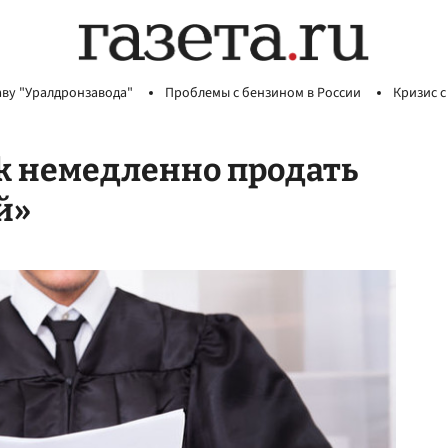
аву "Уралдронзавода"
Проблемы с бензином в России
Кризис с
ok немедленно продать
й»