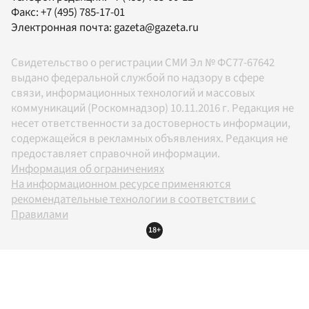
Факс:
+7 (495) 785-17-01
Электронная почта:
gazeta@gazeta.ru
Свидетельство о регистрации СМИ Эл № ФС77-67642
выдано федеральной службой по надзору в сфере
связи, информационных технологий и массовых
коммуникаций (Роскомнадзор) 10.11.2016 г. Редакция не
несет ответственности за достоверность информации,
содержащейся в рекламных объявлениях. Редакция не
предоставляет справочной информации.
Информация об ограничениях
На информационном ресурсе применяются
рекомендательные технологии в соответствии с
Правилами
18+