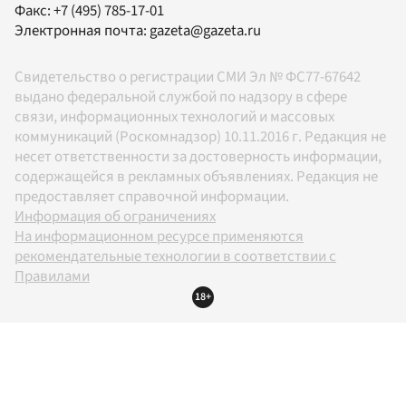
Факс:
+7 (495) 785-17-01
Электронная почта:
gazeta@gazeta.ru
Свидетельство о регистрации СМИ Эл № ФС77-67642
выдано федеральной службой по надзору в сфере
связи, информационных технологий и массовых
коммуникаций (Роскомнадзор) 10.11.2016 г. Редакция не
несет ответственности за достоверность информации,
содержащейся в рекламных объявлениях. Редакция не
предоставляет справочной информации.
Информация об ограничениях
На информационном ресурсе применяются
рекомендательные технологии в соответствии с
Правилами
18+