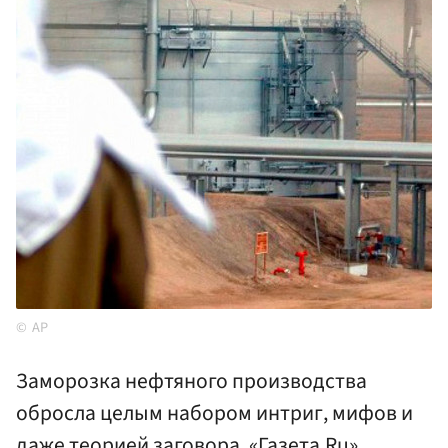
AP
Заморозка нефтяного производства
обросла целым набором интриг, мифов и
даже теорией заговора. «Газета.Ru»