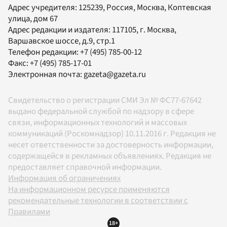
Адрес учредителя: 125239, Россия, Москва, Коптевская
улица, дом 67
Адрес редакции и издателя:
117105
, г.
Москва
,
Варшавское шоссе, д.9, стр.1
Телефон редакции:
+7 (495) 785-00-12
Факс:
+7 (495) 785-17-01
Электронная почта:
gazeta@gazeta.ru
Свидетельство о регистрации СМИ Эл № ФС77-67642
выдано федеральной службой по надзору в сфере
связи, информационных технологий и массовых
коммуникаций (Роскомнадзор) 10.11.2016 г. Редакция не
несет ответственности за достоверность информации,
содержащейся в рекламных объявлениях. Редакция не
предоставляет справочной информации.
Информация об ограничениях
На информационном ресурсе применяются
рекомендательные технологии в соответствии с
Правилами
18+