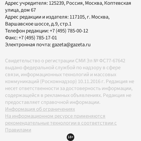
Адрес учредителя: 125239, Россия, Москва, Коптевская
улица, дом 67
Адрес редакции и издателя:
117105
, г.
Москва
,
Варшавское шоссе, д.9, стр.1
Телефон редакции:
+7 (495) 785-00-12
Факс:
+7 (495) 785-17-01
Электронная почта:
gazeta@gazeta.ru
Свидетельство о регистрации СМИ Эл № ФС77-67642
выдано федеральной службой по надзору в сфере
связи, информационных технологий и массовых
коммуникаций (Роскомнадзор) 10.11.2016 г. Редакция не
несет ответственности за достоверность информации,
содержащейся в рекламных объявлениях. Редакция не
предоставляет справочной информации.
Информация об ограничениях
На информационном ресурсе применяются
рекомендательные технологии в соответствии с
Правилами
18+