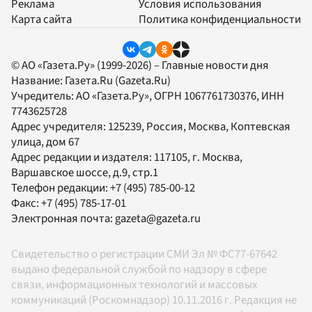
Реклама
Условия использования
Карта сайта
Политика конфиденциальности
© АО «Газета.Ру» (1999-2026) – Главные новости дня
Название:
Газета.Ru
(Gazeta.Ru)
Учредитель:
АО «Газета.Ру»
, ОГРН 1067761730376, ИНН
7743625728
Адрес учредителя: 125239, Россия, Москва, Коптевская
улица, дом 67
Адрес редакции и издателя:
117105
, г.
Москва
,
Варшавское шоссе, д.9, стр.1
Телефон редакции:
+7 (495) 785-00-12
Факс:
+7 (495) 785-17-01
Электронная почта:
gazeta@gazeta.ru
Свидетельство о регистрации СМИ Эл № ФС77-67642
выдано федеральной службой по надзору в сфере
связи, информационных технологий и массовых
коммуникаций (Роскомнадзор) 10.11.2016 г. Редакция не