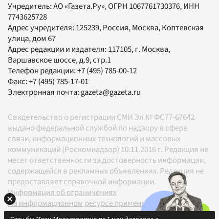
Учредитель:
АО «Газета.Ру»
, ОГРН 1067761730376, ИНН
7743625728
Адрес учредителя: 125239, Россия, Москва, Коптевская
улица, дом 67
Адрес редакции и издателя:
117105
, г.
Москва
,
Варшавское шоссе, д.9, стр.1
Телефон редакции:
+7 (495) 785-00-12
Факс:
+7 (495) 785-17-01
Электронная почта:
gazeta@gazeta.ru
Свидетельство о регистрации СМИ Эл № ФС77-67642
выдано федеральной службой по надзору в сфере
связи, информационных технологий и массовых
коммуникаций (Роскомнадзор) 10.11.2016 г. Редакция не
несет ответственности за достоверность информации,
содержащейся в рекламных объявлениях. Редакция не
предоставляет справочной информации.
Информация об ограничениях
На информационном ресурсе применяются
рекомендательные технологии в соответствии с