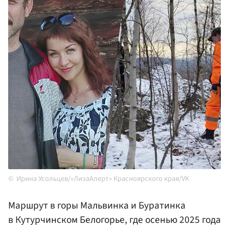
Ирина Усольцев/«ЛизаАлерт» Красноярского края/VK
Маршрут в горы Мальвинка и Буратинка
в Кутурчинском Белогорье, где осенью 2025 года