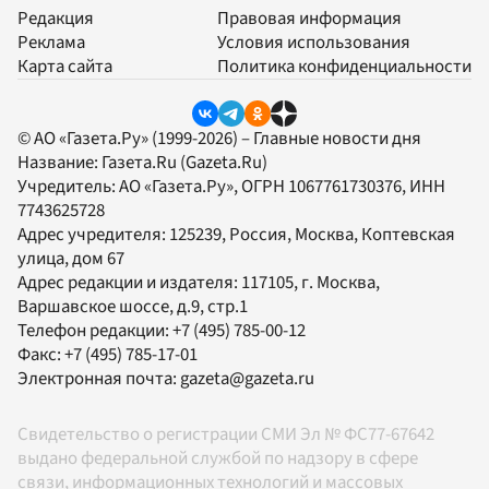
Редакция
Правовая информация
Реклама
Условия использования
Карта сайта
Политика конфиденциальности
© АО «Газета.Ру» (1999-2026) – Главные новости дня
Название:
Газета.Ru
(Gazeta.Ru)
Учредитель:
АО «Газета.Ру»
, ОГРН 1067761730376, ИНН
7743625728
Адрес учредителя: 125239, Россия, Москва, Коптевская
улица, дом 67
Адрес редакции и издателя:
117105
, г.
Москва
,
Варшавское шоссе, д.9, стр.1
Телефон редакции:
+7 (495) 785-00-12
Факс:
+7 (495) 785-17-01
Электронная почта:
gazeta@gazeta.ru
Свидетельство о регистрации СМИ Эл № ФС77-67642
выдано федеральной службой по надзору в сфере
связи, информационных технологий и массовых