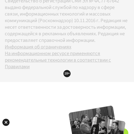
Свидетельство о регистрации СМИ Эл № ФС77-67642
выдано федеральной службой по надзору в сфере
связи, информационных технологий и массовых
коммуникаций (Роскомнадзор) 10.11.2016 г. Редакция не
несет ответственности за достоверность информации,
содержащейся в рекламных объявлениях. Редакция не
предоставляет справочной информации.
Информация об ограничениях
На информационном ресурсе применяются
рекомендательные технологии в соответствии с
Правилами
18+