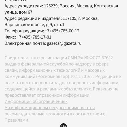
Адрес учредителя: 125239, Россия, Москва, Коптевская
улица, дом 67
Адрес редакции и издателя:
117105
, г.
Москва
,
Варшавское шоссе, д.9, стр.1
Телефон редакции:
+7 (495) 785-00-12
Факс:
+7 (495) 785-17-01
Электронная почта:
gazeta@gazeta.ru
Свидетельство о регистрации СМИ Эл № ФС77-67642
выдано федеральной службой по надзору в сфере
связи, информационных технологий и массовых
коммуникаций (Роскомнадзор) 10.11.2016 г. Редакция не
несет ответственности за достоверность информации,
содержащейся в рекламных объявлениях. Редакция не
предоставляет справочной информации.
Информация об ограничениях
На информационном ресурсе применяются
рекомендательные технологии в соответствии с
Правилами
18+