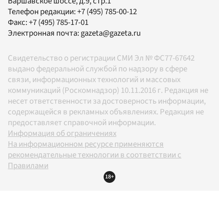
Варшавское шоссе, д.9, стр.1
Телефон редакции:
+7 (495) 785-00-12
Факс:
+7 (495) 785-17-01
Электронная почта:
gazeta@gazeta.ru
Свидетельство о регистрации СМИ Эл № ФС77-67642
выдано федеральной службой по надзору в сфере
связи, информационных технологий и массовых
коммуникаций (Роскомнадзор) 10.11.2016 г. Редакция не
несет ответственности за достоверность информации,
содержащейся в рекламных объявлениях. Редакция не
предоставляет справочной информации.
Информация об ограничениях
На информационном ресурсе применяются
рекомендательные технологии в соответствии с
Правилами
18+