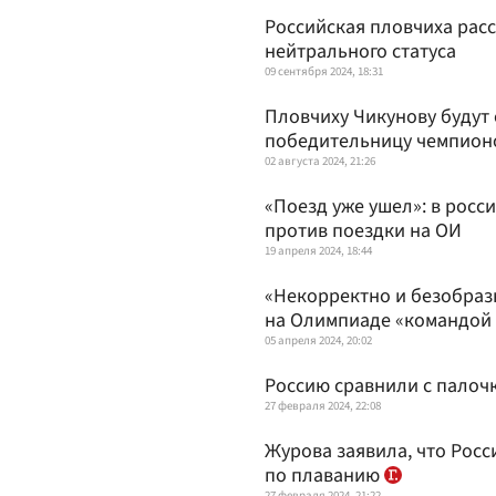
Российская пловчиха расс
нейтрального статуса
09 сентября 2024, 18:31
Пловчиху Чикунову будут
победительницу чемпион
02 августа 2024, 21:26
«Поезд уже ушел»: в рос
против поездки на ОИ
19 апреля 2024, 18:44
«Некорректно и безобразн
на Олимпиаде «командой 
05 апреля 2024, 20:02
Россию сравнили с пало
27 февраля 2024, 22:08
Журова заявила, что Росс
по плаванию
27 февраля 2024, 21:22