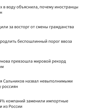
х в воду объяснила, почему иностранцы
н
или за восторг от смены гражданства
 продлить беспошлинный порог ввоза
унова превзошла мировой рекорд
ом
ия Сальников назвал невыполнимыми
у россиян
54% компаний заменили импортные
и из России