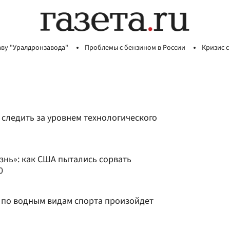
аву "Уралдронзавода"
Проблемы с бензином в России
Кризис с
 следить за уровнем технологического
знь»: как США пытались сорвать
0
 по водным видам спорта произойдет