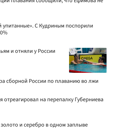
ции плавания сообщили, что Ефимова не
ой упитанные». С Кудриным поспорили
20%
ьям и отняли у России
ра сборной России по плаванию во лжи
я отреагировал на перепалку Губерниева
 золото и серебро в одном заплыве